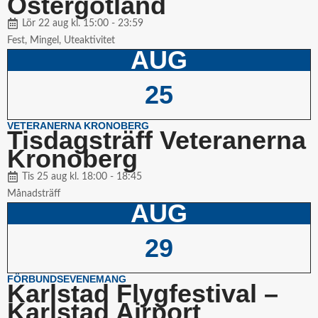
Östergötland
Lör 22 aug kl. 15:00 - 23:59
Fest
,
Mingel
,
Uteaktivitet
AUG
25
VETERANERNA KRONOBERG
Tisdagsträff Veteranerna
Kronoberg
Tis 25 aug kl. 18:00 - 18:45
Månadsträff
AUG
29
FÖRBUNDSEVENEMANG
Karlstad Flygfestival –
Karlstad Airport