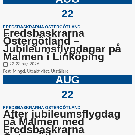
22
FREDSBASKRARNA ÖSTERGÖTLAND
Fredsbaskrarna
Östergötland –
Jubileumsflygdagar på
Malmen i Linköping
22-23 aug 2026
Fest
,
Mingel
,
Uteaktivitet
,
Utställare
AUG
22
FREDSBASKRARNA ÖSTERGÖTLAND
After jubileumsflygdag
på Malmen med
Fredsbaskrarna