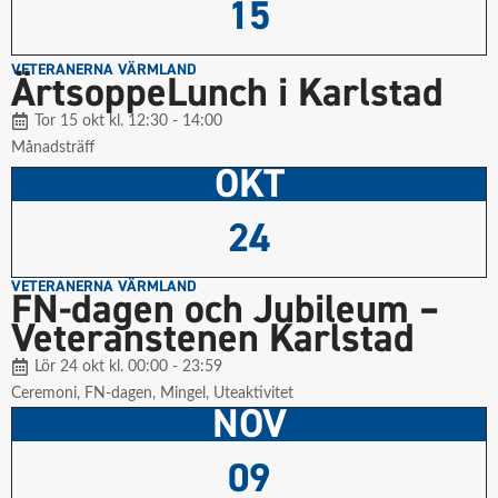
15
VETERANERNA VÄRMLAND
ÄrtsoppeLunch i Karlstad
Tor 15 okt kl. 12:30 - 14:00
Månadsträff
OKT
24
VETERANERNA VÄRMLAND
FN-dagen och Jubileum –
Veteranstenen Karlstad
Lör 24 okt kl. 00:00 - 23:59
Ceremoni
,
FN-dagen
,
Mingel
,
Uteaktivitet
NOV
09