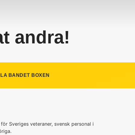
at andra!
ULA BANDET BOXEN
̊n för Sveriges veteraner, svensk personal i
̈riga.