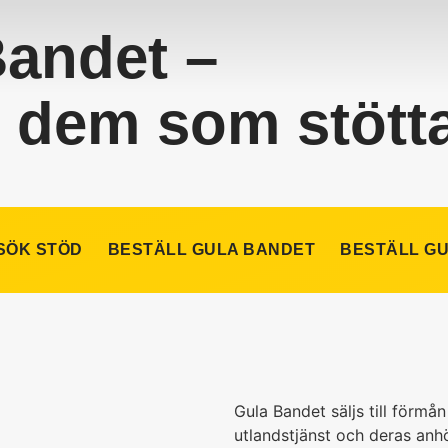
Bandet –
ar dem som stött
SÖK STÖD
BESTÄLL GULA BANDET
BESTÄLL G
Gula Bandet säljs till förma
utlandstjänst och deras anho