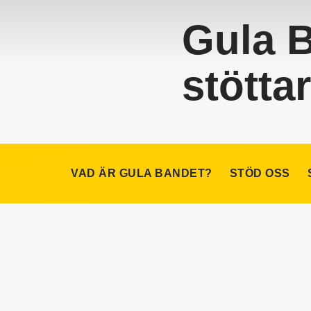
Gula 
stött
VAD ÄR GULA BANDET?
STÖD OSS