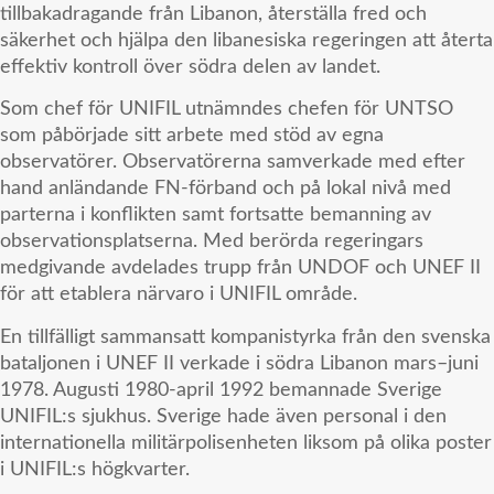
tillbakadragande från Libanon, återställa fred och
säkerhet och hjälpa den libanesiska regeringen att återta
effektiv kontroll över södra delen av landet.
Som chef för UNIFIL utnämndes chefen för UNTSO
som påbörjade sitt arbete med stöd av egna
observatörer. Observatörerna samverkade med efter
hand anländande FN-förband och på lokal nivå med
parterna i konflikten samt fortsatte bemanning av
observationsplatserna. Med berörda regeringars
medgivande avdelades trupp från UNDOF och UNEF II
för att etablera närvaro i UNIFIL område.
En tillfälligt sammansatt kompanistyrka från den svenska
bataljonen i UNEF II verkade i södra Libanon mars–juni
1978. Augusti 1980-april 1992 bemannade Sverige
UNIFIL:s sjukhus. Sverige hade även personal i den
internationella militärpolisenheten liksom på olika poster
i UNIFIL:s högkvarter.