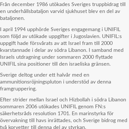
Från december 1986 utökades Sveriges truppbidrag till
en underhållsbataljon varvid sjukhuset blev en del av
bataljonen.
I april 1994 upphörde Sveriges engagemang i UNIFIL
som följd av utökade uppgifter i Jugoslavien. UNIFIL:s
uppgift hade försvårats av att Israel fram till 2000
kvarstannade i delar av södra Libanon. I samband med
Israels utdragning under sommaren 2000 flyttade
UNIFIL sina positioner till den israeliska gränsen.
Sverige deltog under ett halvår med en
ammunitionsröjningspluton i understöd av denna
framgruppering.
Efter strider mellan Israel och Hizbollah i södra Libanon
sommaren 2006 utökades UNIFIL genom FN:s
säkerhetsråds resolution 1701. En marinstyrka för
övervakning till havs inrättades, och Sverige bidrog med
två korvetter till denna del av styrkan.