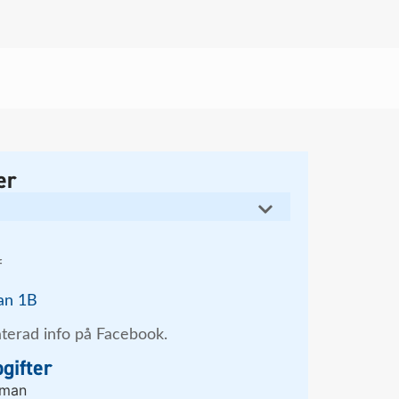
er
f
an 1B
terad info på Facebook.
gifter
dman