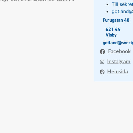
Till sekr
gotland@
Furugatan 48
621 44
Visby
gotland@sveri
Facebook
Instagram
Hemsida