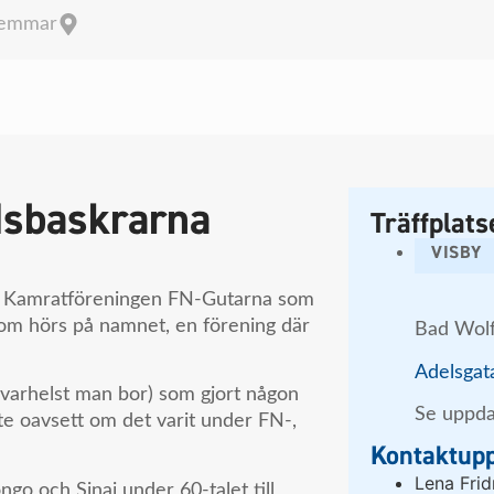
lemmar
dsbaskrarna
Träffplats
VISBY
 i Kamratföreningen FN-Gutarna som
som hörs på namnet, en förening där
Bad Wol
Adelsgat
(varhelst man bor) som gjort någon
Se uppda
te oavsett om det varit under FN-,
Kontaktupp
Lena Fri
go och Sinai under 60-talet till