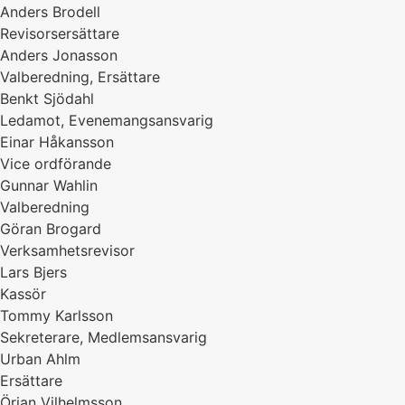
Anders Brodell
Revisorsersättare
Anders Jonasson
Valberedning, Ersättare
Benkt Sjödahl
Ledamot, Evenemangsansvarig
Einar Håkansson
Vice ordförande
Gunnar Wahlin
Valberedning
Göran Brogard
Verksamhetsrevisor
Lars Bjers
Kassör
Tommy Karlsson
Sekreterare, Medlemsansvarig
Urban Ahlm
Ersättare
Örjan Vilhelmsson