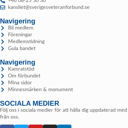
+46 08-25 50 30
kansliet@sverigesveteranforbund.se
Navigering
Bli medlem
Föreningar
Medlemstidning
Gula bandet
Navigering
Kamratstöd
Om förbundet
Mina sidor
Minnesmärken & monument
SOCIALA MEDIER
Följ oss i sociala medier för att hålla dig uppdaterad me
från oss.