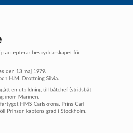
e
ip accepterar beskyddarskapet för
des den 13 maj 1979.
och H.M. Drottning Silvia.
ått en utbildning till båtchef (stridsbåt
ng inom Marinen.
fartyget HMS Carlskrona. Prins Carl
ll Prinsen kaptens grad i Stockholm.