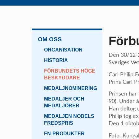
Förb
OM OSS
ORGANISATION
Den 30/12-2
HISTORIA
Sveriges Ve
FÖRBUNDETS HÖGE
Carl Philip 
BESKYDDARE
Prins Carl P
MEDALJNOMINERING
Prinsen har 
MEDALJER OCH
90). Under 
MEDALJÖRER
Han deltog u
MEDALJEN NOBELS
Philip tog 
FREDSPRIS
Den 1 oktobe
FN-PRODUKTER
Foto: Kunga