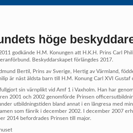
undets höge beskyddar
011 godkände H.M. Konungen att H.K.H. Prins Carl Phil
teranförbund. Beskyddarskapet förlängdes 2017.
Edmund Bertil, Prins av Sverige, Hertig av Värmland, föd
hilip är näst äldsta barn till H.M. Konung Carl XVI Gustaf 
fullgjort sin värnplikt vid Amf 1 i Vaxholm. Han har genomg
åren 2001 och 2002 genomförde Prinsen officersutbildni
nder utbildningstiden bland annat i en långresa med min
examen som fänrik i december 2002. I december 2007 erhö
r 2014 befordrades Prinsen till major.
huset