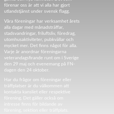
förenar oss är att vi alla har gjort
utlandstjänst under svensk flagg.
Våra föreningar har verksamhet årets
alla dagar med månadsträffar,
stadsvandringar, friluftsliv, föredrag,
utomhusaktiviteter, pubkvällar och
mycket mer. Det finns något för alla.
Varje år anordnar föreningarna
veterandagsfirande runt om i Sverige
den 29 maj och evenemang på FN-
dagen den 24 oktober.
Har du frågor om föreningar eller
träffplatser är du välkommen att
kontakta kansliet eller respektive
förening. Det gäller också om
intresse finns för bildande av
förening, sektion eller träffplats.