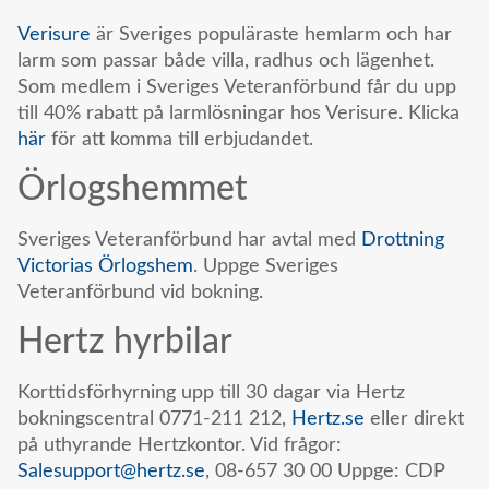
Verisure
är Sveriges populäraste hemlarm och har
larm som passar både villa, radhus och lägenhet.
Som medlem i Sveriges Veteranförbund får du upp
till 40% rabatt på larmlösningar hos Verisure. Klicka
här
för att komma till erbjudandet.
Örlogshemmet
Sveriges Veteranförbund har avtal med
Drottning
Victorias Örlogshem
. Uppge Sveriges
Veteranförbund vid bokning.
Hertz hyrbilar
Korttidsförhyrning upp till 30 dagar via Hertz
bokningscentral 0771-211 212,
Hertz.se
eller direkt
på uthyrande Hertzkontor. Vid frågor:
Salesupport@hertz.se
, 08-657 30 00 Uppge: CDP