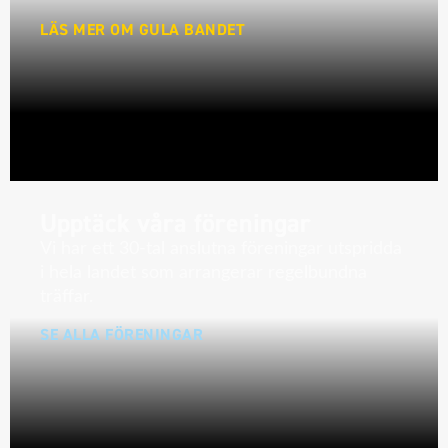
LÄS MER OM GULA BANDET
Upptäck våra föreningar
Vi har ett 30-tal anslutna föreningar utspridda
i hela landet som arrangerar regelbundna
träffar.
SE ALLA FÖRENINGAR