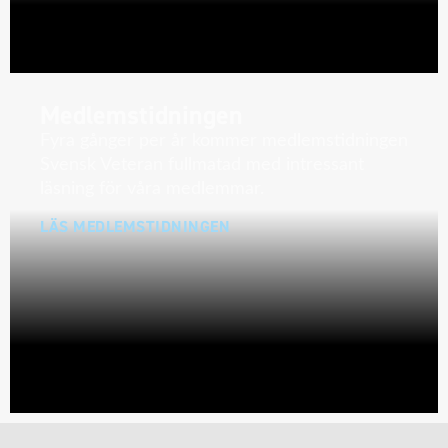
Medlemstidningen
Fyra gånger per år kommer medlemstidningen
Svensk Veteran fullmatad med intressant
läsning för våra medlemmar.
LÄS MEDLEMSTIDNINGEN