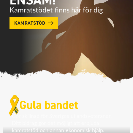
ENSAM!
Kamratstödet finns här för dig
KAMRATSTÖD
Gula bandet
Gör skillnad för Sveriges utlandsveteraner.
Ditt bidrag gör det möjligt att erbjuda
kamratstöd och annan ekonomisk hjälp.