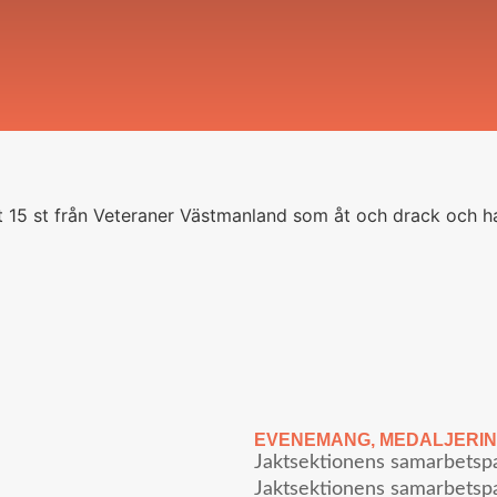
et 15 st från Veteraner Västmanland som åt och drack och had
EVENEMANG
,
MEDALJERI
Jaktsektionens samarbetsp
Jaktsektionens samarbetspa