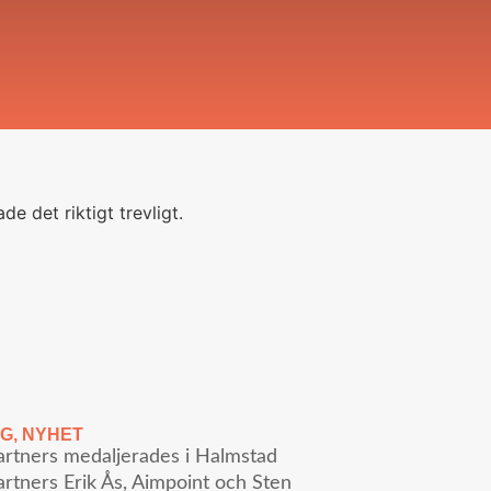
e det riktigt trevligt.
NG
,
NYHET
artners medaljerades i Halmstad
rtners Erik Ås, Aimpoint och Sten