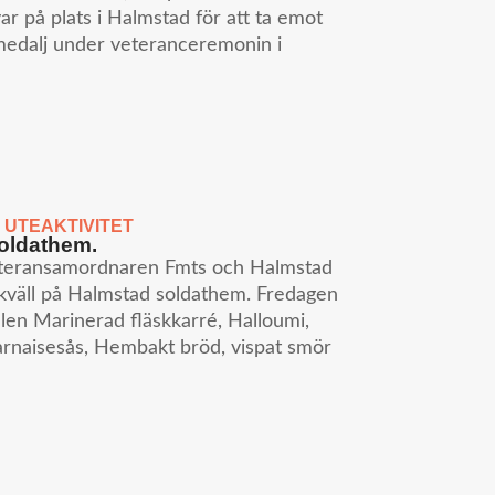
ar på plats i Halmstad för att ta emot
medalj under veteranceremonin i
,
UTEAKTIVITET
soldathem.
eteransamordnaren Fmts och Halmstad
illkväll på Halmstad soldathem. Fredagen
len Marinerad fläskkarré, Halloumi,
earnaisesås, Hembakt bröd, vispat smör