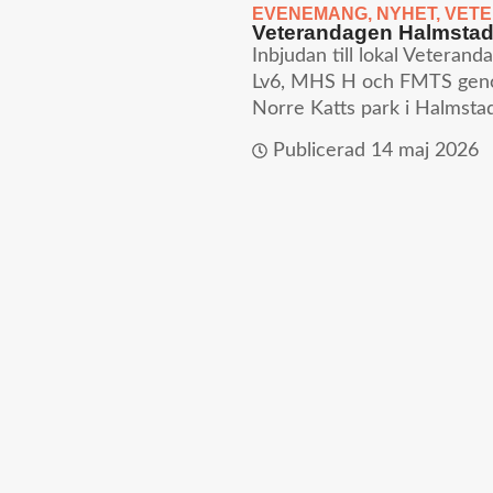
EVENEMANG
,
NYHET
,
VET
Veterandagen Halmstad
Inbjudan till lokal Veterand
Lv6, MHS H och FMTS genom
Norre Katts park i Halmstad 
Publicerad
14 maj 2026