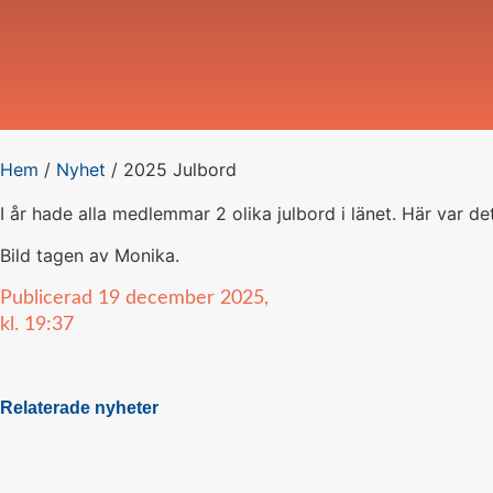
Hem
/
Nyhet
/
2025 Julbord
I år hade alla medlemmar 2 olika julbord i länet. Här var d
Bild tagen av Monika.
Publicerad
19 december 2025,
kl.
19:37
Relaterade nyheter