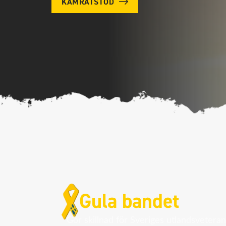
KAMRATSTÖD
Gula bandet
Gör skillnad för Sveriges utlandsveteran