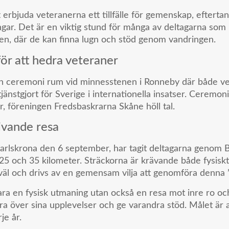
 erbjuda veteranerna ett tillfälle för gemenskap, efterta
ar. Det är en viktig stund för många av deltagarna som ha
den, där de kan finna lugn och stöd genom vandringen.
ör att hedra veteraner
en ceremoni rum vid minnesstenen i Ronneby där både v
tjänstgjort för Sverige i internationella insatser. Ceremo
 föreningen Fredsbaskrarna Skåne höll tal.
vande resa
Karlskrona den 6 september, har tagit deltagarna genom B
5 och 35 kilometer. Sträckorna är krävande både fysisk
 väl och drivs av en gemensam vilja att genomföra denna 
ara en fysisk utmaning utan också en resa mot inre ro oc
era över sina upplevelser och ge varandra stöd. Målet är 
je år.