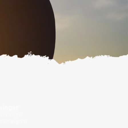
ningar
 föreningar
om arrangerar