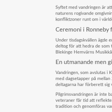
Syftet med vandringen är att
naturens rogivande omgivning
konfliktzoner runt om i värl
Ceremoni i Ronneby f
Under tisdagskvällen ägde 
deltog för att hedra de som 
Blekinge Hemvärns Musikkår,
En utmanande men gi
Vandringen, som avslutas i 
med dagsetapper på mellan 2
deltagarna har förberett sig
Pilgrimsvandringen är inte b
veteraner får tid att reflekt
tradition och genomföras var