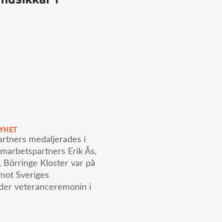
YHET
rtners medaljerades i
marbetspartners Erik Ås,
 Börringe Kloster var på
emot Sveriges
der veteranceremonin i