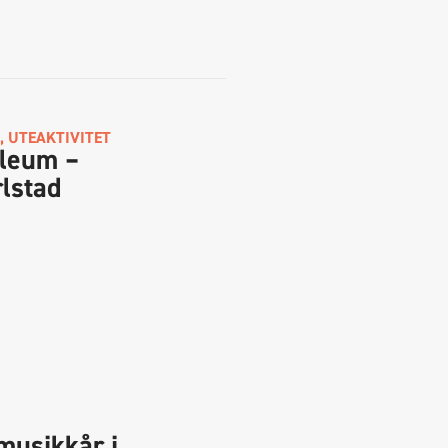
,
UTEAKTIVITET
ileum –
lstad
musikkår i