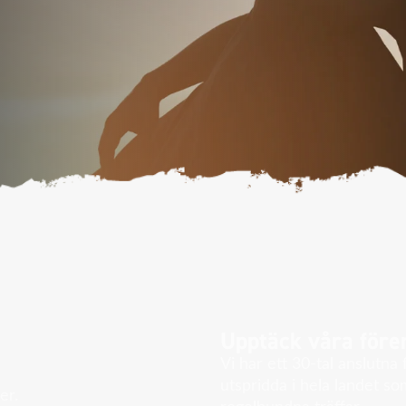
Upptäck våra före
Vi har ett 30-tal anslutna
utspridda i hela landet s
er.