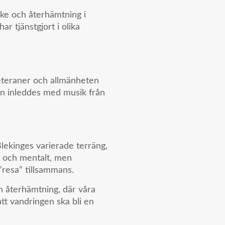
nke och återhämtning i
r tjänstgjort i olika
eteraner och allmänheten
nin inleddes med musik från
lekinges varierade terräng,
t och mentalt, men
”resa” tillsammans.
h återhämtning, där våra
att vandringen ska bli en