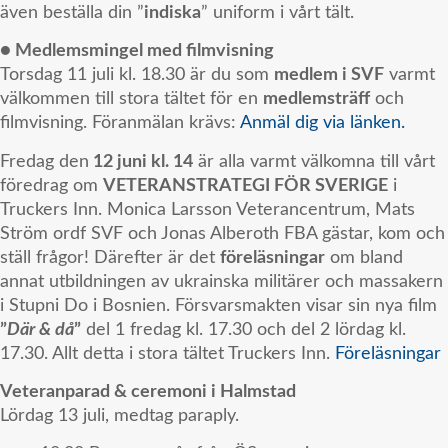
även beställa din ”
indiska
” uniform i vårt tält.
● Medlemsmingel med filmvisning
Torsdag 11 juli kl. 18.30 är du som
medlem i SVF
varmt
välkommen till stora tältet för en
medlemsträff
och
filmvisning. Föranmälan krävs:
Anmäl dig via länken.
Fredag den
12 juni kl. 14
är alla varmt välkomna till vårt
föredrag om
VETERANSTRATEGI FÖR SVERIGE
i
Truckers Inn. Monica Larsson Veterancentrum, Mats
Ström ordf SVF och Jonas Alberoth FBA gästar, kom och
ställ frågor! Därefter är det
föreläsningar
om bland
annat utbildningen av ukrainska militärer och massakern
i Stupni Do i Bosnien. Försvarsmakten visar sin nya film
”
Där & då
”
del 1 fredag kl. 17.30 och del 2 lördag kl.
17.30. Allt detta i stora tältet Truckers Inn.
Föreläsningar
Veteranparad & ceremoni i Halmstad
Lördag 13 juli, medtag paraply.