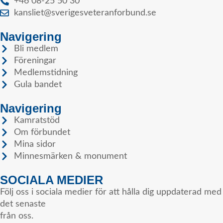
+46 08-25 50 30
kansliet@sverigesveteranforbund.se
Navigering
Bli medlem
Föreningar
Medlemstidning
Gula bandet
Navigering
Kamratstöd
Om förbundet
Mina sidor
Minnesmärken & monument
SOCIALA MEDIER
Följ oss i sociala medier för att hålla dig uppdaterad med
det senaste
från oss.