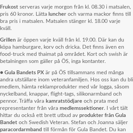
Frukost
serveras varje morgon från kl. 08.30 i matsalen,
pris 60 kronor. Lätta
luncher
och varma mackor finns till
bra pris i matsalen. Matsalen stänger kl. 18.00 varje
kväll.
Grillen
är öppen varje kväll från kl. 19.00. Där kan du
köpa hamburgare, korv och dricka. Det finns även en
food-truck med thaimat på området. Kort och swish är
betalningen som gäller på ÖS, inga kontanter.
● Gula Bandets PX
är på ÖS tillsammans med många
andra utställare inom veteranfamiljen. Hos oss kan du bli
medlem, hämta reklamprodukter med vår logga, såsom
nyckelband, knappar, flight-tags, silikonarmband och
pennor. Träffa våra
kamratstödjare
och prata med
representanter från våra
medlemssektioner
. I vårt tält
hittar du också ett brett utbud av
produkter från Gula
Bandet
och Swedish Veteran. Stefan och Joanna säljer
paracordarmband
till förmån för Gula Bandet. Du kan