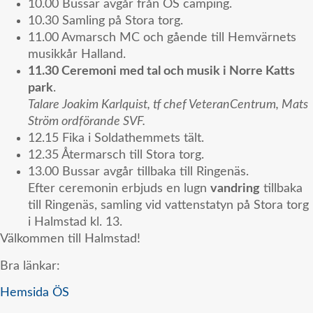
10.00 Bussar avgår från ÖS camping.
10.30 Samling på Stora torg.
11.00 Avmarsch MC och gående till Hemvärnets
musikkår Halland.
11.30 Ceremoni med tal och musik i Norre Katts
park
.
Talare Joakim Karlquist, tf chef VeteranCentrum, Mats
Ström ordförande SVF.
12.15 Fika i Soldathemmets tält.
12.35 Återmarsch till Stora torg.
13.00 Bussar avgår tillbaka till Ringenäs.
Efter ceremonin erbjuds en lugn
vandring
tillbaka
till Ringenäs, samling vid vattenstatyn på Stora torg
i Halmstad kl. 13.
Välkommen till Halmstad!
Bra länkar:
Hemsida ÖS