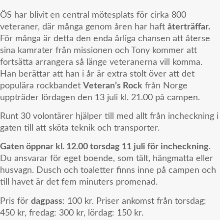
ÖS har blivit en central mötesplats för cirka 800
veteraner, där många genom åren har haft
återträffar.
För många är detta den enda årliga chansen att återse
sina kamrater från missionen och Tony kommer att
fortsätta arrangera så länge veteranerna vill komma.
Han berättar att han i år är extra stolt över att det
populära rockbandet
Veteran’s Rock
från Norge
uppträder lördagen den 13 juli kl. 21.00 på campen.
Runt 30 volontärer hjälper till med allt från incheckning i
gaten till att sköta teknik och transporter.
Gaten öppnar kl. 12.00 torsdag 11 juli för incheckning
.
Du ansvarar för eget boende, som tält, hängmatta eller
husvagn. Dusch och toaletter finns inne på campen och
till havet är det fem minuters promenad.
Pris för
dagpass
: 100 kr. Priser ankomst från torsdag:
450 kr, fredag: 300 kr, lördag: 150 kr.