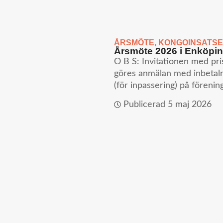
ÅRSMÖTE
,
KONGOINSATS
Årsmöte 2026 i Enköpin
O B S: Invitationen med pr
göres anmälan med inbetal
(för inpassering) på förenin
Publicerad
5 maj 2026