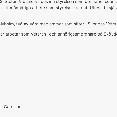
. Stefan Vidlund valdes in i styrelsen som ordinarie ledamo
ör sitt mångåriga arbete som styrelseledamot. Ulf valde själ
holm, två av våra medlemmar som sitter i Sveriges Vetera
ister arbetar som Veteran- och anhörigsamordnare på Skövde
e Garnison.