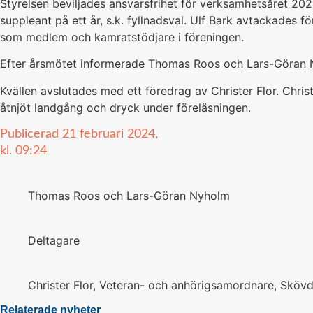
Styrelsen beviljades ansvarsfrihet för verksamhetsåret 2023
suppleant på ett år, s.k. fyllnadsval. Ulf Bark avtackades f
som medlem och kamratstödjare i föreningen.
Efter årsmötet informerade Thomas Roos och Lars-Göran Ny
Kvällen avslutades med ett föredrag av Christer Flor. Chr
åtnjöt landgång och dryck under föreläsningen.
Publicerad
21 februari 2024,
kl.
09:24
Thomas Roos och Lars-Göran Nyholm
Deltagare
Christer Flor, Veteran- och anhörigsamordnare, Skövd
Relaterade nyheter