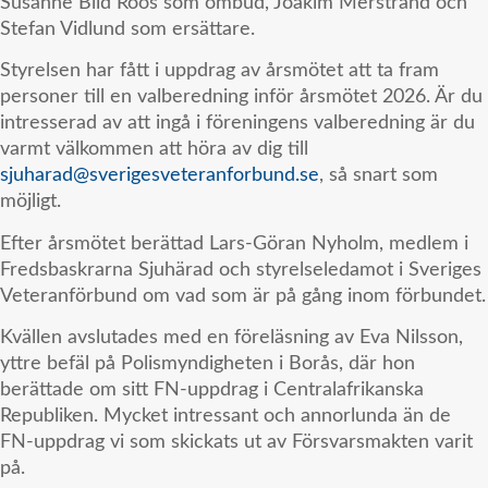
Susanne Blid Roos som ombud, Joakim Merstrand och
Stefan Vidlund som ersättare.
Styrelsen har fått i uppdrag av årsmötet att ta fram
personer till en valberedning inför årsmötet 2026. Är du
intresserad av att ingå i föreningens valberedning är du
varmt välkommen att höra av dig till
sjuharad@sverigesveteranforbund.se
, så snart som
möjligt.
Efter årsmötet berättad Lars-Göran Nyholm, medlem i
Fredsbaskrarna Sjuhärad och styrelseledamot i Sveriges
Veteranförbund om vad som är på gång inom förbundet.
Kvällen avslutades med en föreläsning av Eva Nilsson,
yttre befäl på Polismyndigheten i Borås, där hon
berättade om sitt FN-uppdrag i Centralafrikanska
Republiken. Mycket intressant och annorlunda än de
FN-uppdrag vi som skickats ut av Försvarsmakten varit
på.