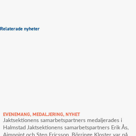
Relaterade nyheter
EVENEMANG
,
MEDALJERING
,
NYHET
Jaktsektionens samarbetspartners medaljerades i
Halmstad Jaktsektionens samarbetspartners Erik Ås,
Aimpoint och Sten Ericsson, Börringe Kloster var på