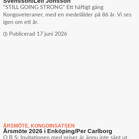
Svensson/Leif Jonsson
”STILL GOING STRONG” Ett häftigt gäng
Kongoveteraner, med en medelålder på 86 år. Vi ses
igen om ett år.
Publicerad
17 juni 2026
ÅRSMÖTE
,
KONGOINSATSEN
Årsmöte 2026 i Enköping/Per Carlborg
O B S: Invitationen med priser är ännu inte sänt ut.