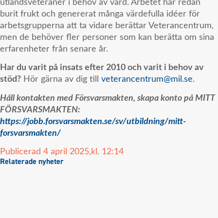
utlandsveteraner i behov av vård. Arbetet har redan
burit frukt och genererat många värdefulla idéer för
arbetsgrupperna att ta vidare berättar Veterancentrum,
men de behöver fler personer som kan berätta om sina
erfarenheter från senare år.
Har du varit på insats efter 2010 och varit i behov av
stöd?
Hör gärna av dig till
veterancentrum@mil.se
.
Håll kontakten med Försvarsmakten, skapa konto på MITT
FÖRSVARSMAKTEN:
https://jobb.forsvarsmakten.se/sv/utbildning/mitt-
forsvarsmakten/
Publicerad
4 april 2025,
kl.
12:14
Relaterade nyheter