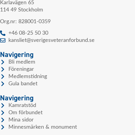
Karlavägen 65
114 49 Stockholm
Org.nr: 828001-0359
+46 08-25 50 30
kansliet@sverigesveteranforbund.se
Navigering
Bli medlem
Föreningar
Medlemstidning
Gula bandet
Navigering
Kamratstöd
Om förbundet
Mina sidor
Minnesmärken & monument