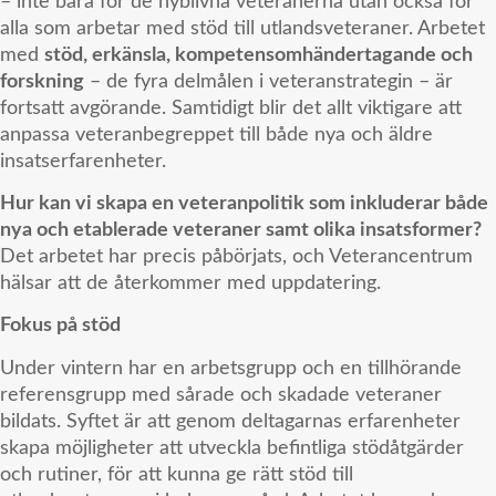
– inte bara för de nyblivna veteranerna utan också för
alla som arbetar med stöd till utlandsveteraner. Arbetet
med
stöd, erkänsla, kompetensomhändertagande och
forskning
– de fyra delmålen i veteranstrategin – är
fortsatt avgörande. Samtidigt blir det allt viktigare att
anpassa veteranbegreppet till både nya och äldre
insatserfarenheter.
Hur kan vi skapa en veteranpolitik som inkluderar både
nya och etablerade veteraner samt olika insatsformer?
Det arbetet har precis påbörjats, och Veterancentrum
hälsar att de återkommer med uppdatering.
Fokus på stöd
Under vintern har en arbetsgrupp och en tillhörande
referensgrupp med sårade och skadade veteraner
bildats. Syftet är att genom deltagarnas erfarenheter
skapa möjligheter att utveckla befintliga stödåtgärder
och rutiner, för att kunna ge rätt stöd till