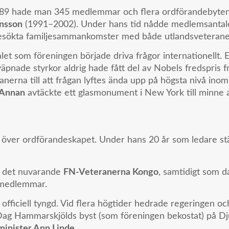
989 hade man 345 medlemmar och flera ordförandebyten 
nsson
(1991–2002). Under hans tid nådde medlemsantal
besökta familjesammankomster med både utlandsveterane
et som föreningen började driva frågor internationellt.
nade styrkor aldrig hade fått del av Nobels fredspris 
nerna till att frågan lyftes ända upp på högsta nivå ino
 Annan
avtäckte ett glasmonument i New York till minne 
över ordförandeskapet. Under hans 20 år som ledare stä
l det nuvarande
FN-Veteranerna Kongo
, samtidigt som 
medlemmar.
 officiell tyngd. Vid flera högtider hedrade regeringen 
v Dag Hammarskjölds byst (som föreningen bekostat) på D
minister Ann Linde
.