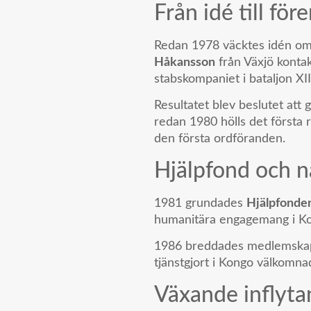
Från idé till för
Redan 1978 väcktes idén om
Håkansson
från Växjö konta
stabskompaniet i bataljon XI
Resultatet blev beslutet att
redan 1980 hölls det första 
den första ordföranden.
Hjälpfond och 
1981 grundades
Hjälpfonde
humanitära engagemang i K
1986 breddades medlemskape
tjänstgjort i Kongo välkom
Växande inflyt