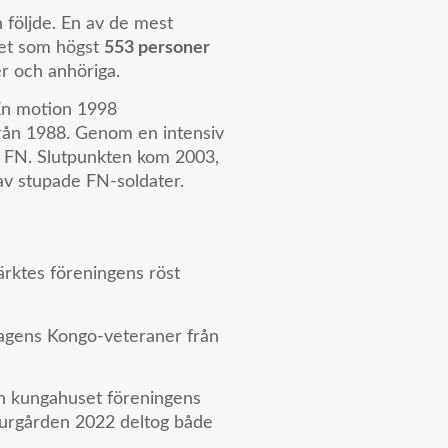
följde. En av de mest
et som högst
553 personer
r och anhöriga.
 En motion 1998
från 1988. Genom en intensiv
m FN. Slutpunkten kom 2003,
av stupade FN-soldater.
rktes föreningens röst
dagens Kongo-veteraner från
och kungahuset föreningens
jurgården 2022 deltog både