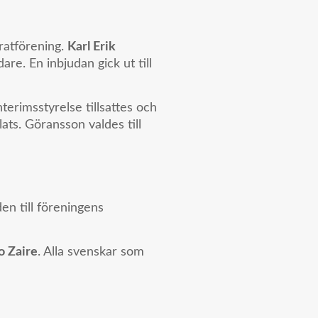
ratförening.
Karl Erik
are. En inbjudan gick ut till
interimsstyrelse tillsattes och
ts. Göransson valdes till
en till föreningens
 Zaire
. Alla svenskar som