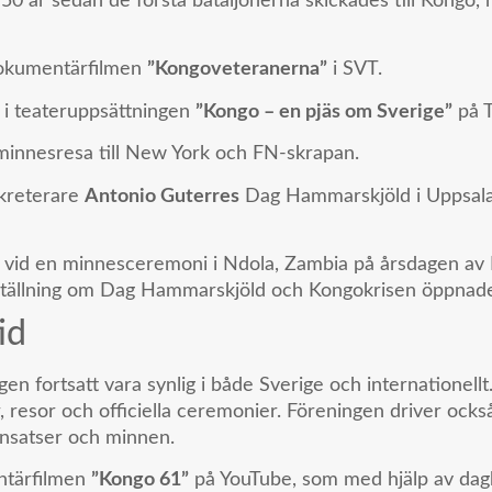
 50 år sedan de första bataljonerna skickades till Kongo
dokumentärfilmen
”Kongoveteranerna”
i SVT.
 i teateruppsättningen
”Kongo – en pjäs om Sverige”
på T
innesresa till New York och FN-skrapan.
ekreterare
Antonio Guterres
Dag Hammarskjöld i Uppsala,
 vid en minnesceremoni i Ndola, Zambia på årsdagen av
tällning om Dag Hammarskjöld och Kongokrisen öppnad
id
n fortsatt vara synlig i både Sverige och internationellt.
 resor och officiella ceremonier. Föreningen driver också 
nsatser och minnen.
ntärfilmen
”Kongo 61”
på YouTube, som med hjälp av dagb