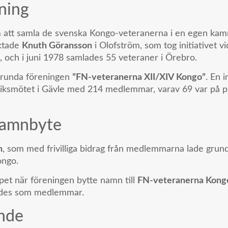
ening
 att samla de svenska Kongo-veteranerna i en egen kam
ktade
Knuth Göransson
i Olofström, som tog initiativet vid
I, och i juni 1978 samlades 55 veteraner i Örebro.
 grunda föreningen
”FN-veteranerna XII/XIV Kongo”
. En 
riksmötet i Gävle med 214 medlemmar, varav 69 var på pla
namnbyte
n
, som med frivilliga bidrag från medlemmarna lade grund
ongo.
t när föreningen bytte namn till
FN-veteranerna Kongo
nades som medlemmar.
ande