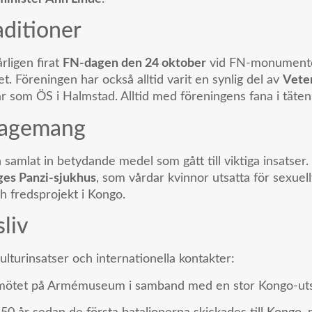
aditioner
rligen firat
FN-dagen den 24 oktober
vid FN-monumentet
 Föreningen har också alltid varit en synlig del av
Vete
 som ÖS i Halmstad. Alltid med föreningens fana i täten
gagemang
amlat in betydande medel som gått till viktiga insatser.
es Panzi-sjukhus
, som vårdar kvinnor utsatta för sexuel
och fredsprojekt i Kongo.
sliv
kulturinsatser och internationella kontakter:
mötet på Armémuseum i samband med en stor Kongo-utst