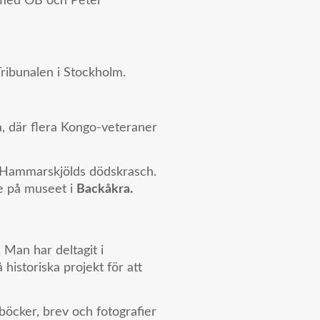
, med ÖB och Peter
ribunalen i Stockholm.
 där flera Kongo-veteraner
 Hammarskjölds dödskrasch.
e på museet i
Backåkra.
 Man har deltagit i
historiska projekt för att
öcker, brev och fotografier