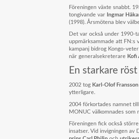
Föreningen växte snabbt. 1
tongivande var
Ingmar Håka
(1998). Årsmötena blev väl
Det var också under 1990-tal
uppmärksammade att FN:s väp
kampanj bidrog Kongo-vetera
när generalsekreterare
Kofi
En starkare röst
2002 tog
Karl-Olof Fransson
ytterligare.
2004 förkortades namnet til
MONUC välkomnades som 
Föreningen fick också större
insatser. Vid invigningen a
prins Carl Philip
och
utrikes