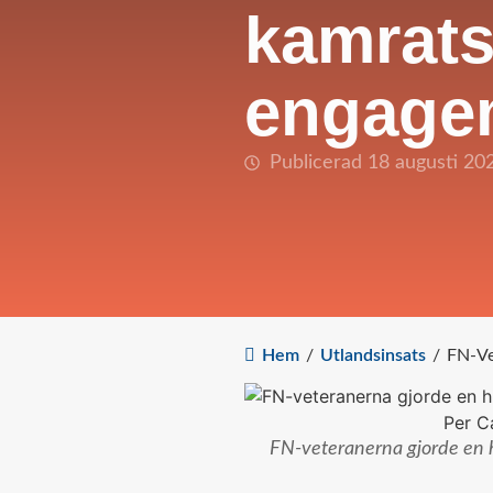
kamrat
engage
Publicerad 18 augusti 20
Hem
/
Utlandsinsats
/
FN-Ve
FN-veteranerna gjorde en h