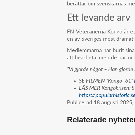
berättar om svenskarnas mes
Ett levande arv
FN-Veteranerna Kongo är ett 
en av Sveriges mest dramati
Medlemmarna har burit sina 
att bearbeta, men de har också
”Vi gjorde något – Han gjorde a
SE FILMEN
”Kongo -61”
LÄS MER
Kongokrisen: S
https://popularhistoria.s
Publicerad
18 augusti 2025,
Relaterade nyhete