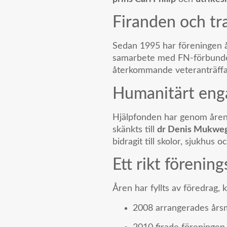
Firanden och tr
Sedan 1995 har föreningen å
samarbete med FN-förbundet.
återkommande veteranträffar
Humanitärt en
Hjälpfonden har genom åren s
skänkts till
dr Denis Mukweg
bidragit till skolor, sjukhus 
Ett rikt förening
Åren har fyllts av föredrag, 
2008 arrangerades års