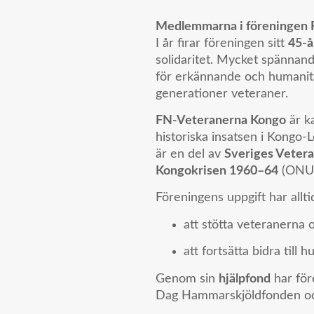
Medlemmarna i föreningen FN
I år firar föreningen sitt
45-å
solidaritet. Mycket spännand
för erkännande och humanitär
generationer veteraner.
FN-Veteranerna Kongo
är k
historiska insatsen i Kongo-
är en del av
Sveriges Veter
Kongokrisen 1960–64
(ONUC
Föreningens uppgift har allti
att stötta veteranerna 
att fortsätta bidra till
Genom sin
hjälpfond
har för
Dag Hammarskjöldfonden och