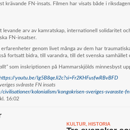
t krävande FN-insats. Filmen har visats både i riksdag
levande arv av kamratskap, internationell solidaritet och 
ska FN-insatser.
erfarenheter genom livet många av dem har traumatiska 
 fortsatt bidra, till varandra, till det svenska samhället 
llt”
som inskriptionen på Hammarskjölds minnesbyst upp
https://youtu.be/Ig5B8qeJi2c?si=Fr2KHFusfwRBvBFD
veriges svåraste FN insats
e/civilisationer/kolonialism/kongokrisen-sveriges-svaraste-fn
kl.
16:02
r
KULTUR
,
HISTORIA