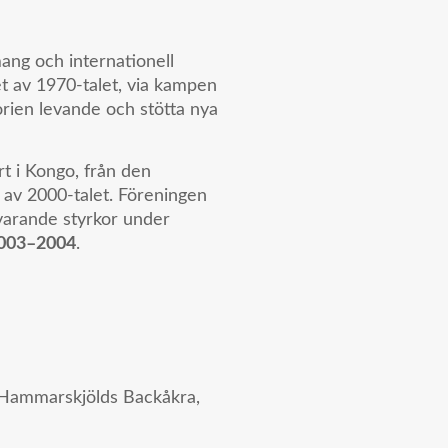
ng och internationell
et av 1970-talet, via kampen
orien levande och stötta nya
t i Kongo, från den
n av 2000-talet. Föreningen
varande styrkor under
2003–2004
.
 Hammarskjölds Backåkra,