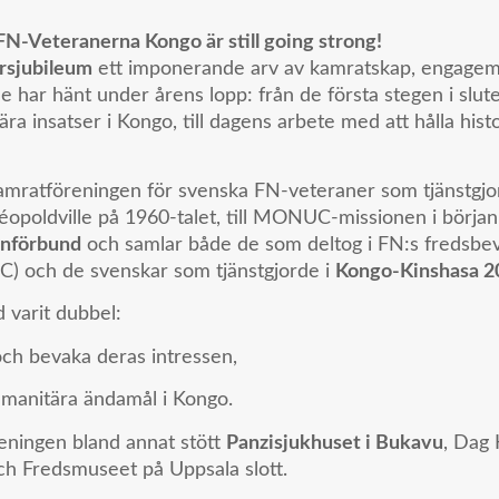
-Veteranerna Kongo är still going strong!
rsjubileum
ett imponerande arv av kamratskap, engagema
e har hänt under årens lopp: från de första stegen i slut
a insatser i Kongo, till dagens arbete med att hålla hist
amratföreningen för svenska FN-veteraner som tjänstgjor
Léopoldville på 1960-talet, till MONUC-missionen i börja
anförbund
och samlar både de som deltog i FN:s fredsbe
) och de svenskar som tjänstgjorde i
Kongo-Kinshasa 
d varit dubbel:
och bevaka deras intressen,
 humanitära ändamål i Kongo.
eningen bland annat stött
Panzisjukhuset i Bukavu
, Dag
 Fredsmuseet på Uppsala slott.