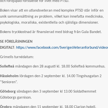
och fördjupad förståelse för livet med PTSD.
Boken visar att en utlandsveteran med komplex PTSD står inför en
unik sammansättning av problem, vilket kan innefatta medicinska,
psykologiska, moraliska, existentiella och själsliga dimensioner.
Bokens tryckkostnad är finansierad med bidrag från Gula Bandet.
SE FÖRELÄSNINGEN
DIGITALT
:
https://www.facebook.com/SverigesVeteranforbund/vide
Grimells turnédatum:
Sollefteå
måndagen den 28 augusti kl. 18.00 Sollefteå kommunhus.
Hässleholm
lördagen den 2 september kl. 14.00 Tingshusgatan 2
”Senioren”.
Göteborg
söndagen den 3 september kl 13.00 Soldathemmet
Göteborgs garnison.
Örebro
måndagen den 11 september kl. 18.00 Clarion hotell.