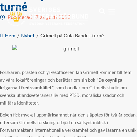
turné
Publicerad 17 augusti 2023
Hem
/
Nyhet
/
Grimell på Gula Bandet-turné
Forskaren, prästen och yrkesofficeren Jan Grimell kommer till fem
av våra lokalföreningar och berättar om sin bok ”
De osynliga
krigarna i fredssamhället
”, som handlar om Grimells studie om
svenska utlandsveteraners liv med PTSD, moraliska skador och
militära identiteter.
Boken fick mycket uppmärksamhet när den släpptes för två år sedan,
eftersom Grimells forskning erbjöd en sällsynt inblick i
Försvarsmaktens internationella verksamhet och gav läsarna en unik