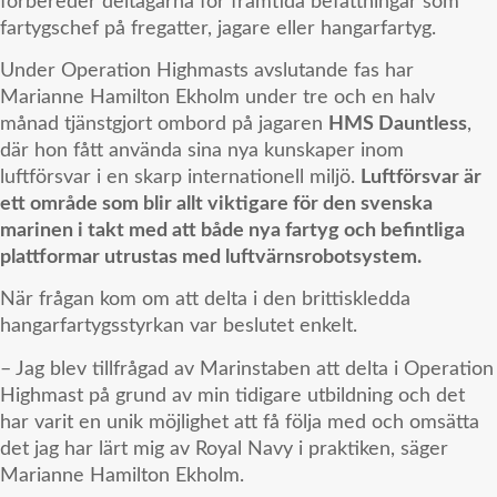
förbereder deltagarna för framtida befattningar som
fartygschef på fregatter, jagare eller hangarfartyg.
Under Operation Highmasts avslutande fas har
Marianne Hamilton Ekholm under tre och en halv
månad tjänstgjort ombord på jagaren
HMS Dauntless
,
där hon fått använda sina nya kunskaper inom
luftförsvar i en skarp internationell miljö.
Luftförsvar är
ett område som blir allt viktigare för den svenska
marinen i takt med att både nya fartyg och befintliga
plattformar utrustas med luftvärnsrobotsystem.
När frågan kom om att delta i den brittiskledda
hangarfartygsstyrkan var beslutet enkelt.
– Jag blev tillfrågad av Marinstaben att delta i Operation
Highmast på grund av min tidigare utbildning och det
har varit en unik möjlighet att få följa med och omsätta
det jag har lärt mig av Royal Navy i praktiken, säger
Marianne Hamilton Ekholm.