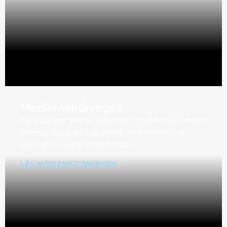
Medlemstidningen
Fyra gånger per år kommer medlemstidningen
Svensk Veteran fullmatad med intressant
läsning för våra medlemmar.
LÄS MEDLEMSTIDNINGEN