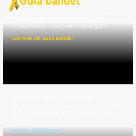
Gula bandet
Gör skillnad för Sveriges utlandsveteraner.
Ditt bidrag gör det möjligt att erbjuda
kamratstöd och annan ekonomisk hjälp.
LÄS MER OM GULA BANDET
Upptäck våra föreningar
Vi har ett 30-tal anslutna föreningar utspridda
i hela landet som arrangerar regelbundna
träffar.
SE ALLA FÖRENINGAR