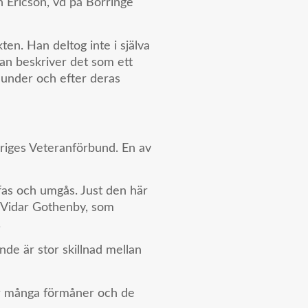
ten Ericson, vd på Börringe
en. Han deltog inte i själva
 Han beskriver det som ett
, under och efter deras
eriges Veteranförbund. En av
äffas och umgås. Just den här
er Vidar Gothenby, som
.
nde är stor skillnad mellan
ner många förmåner och de