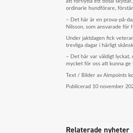
att förflytta ett tiotal skyt
ordinarie hundförare, förstär
– Det här är en prova-på-dag
Nilsson, som ansvarade för 
Under jaktdagen fick veterane
trevliga dagar i härligt skåns
– Det här var väldigt lyckat
mycket för oss att kunna ge t
Text / Bilder av Aimpoints 
Publicerad
10 november 202
Relaterade nyheter