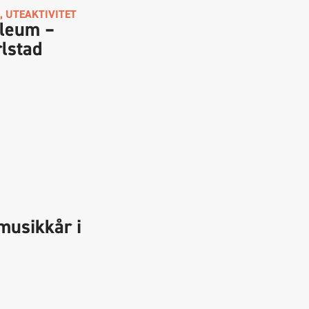
,
UTEAKTIVITET
ileum –
lstad
musikkår i