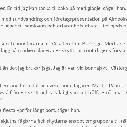
ver. En tid jag kan tänka tillbaka på med glädje, säger han.
s med rundvandring och företagspresentation på Aimpoin
öjlighet till samkväm och erfarenhetsutbyte. Det bjöds 
na och hundförarna ut på fälten runt Börringe. Med sole
gg på marken placerades skyttarna runt dagens första 
t än det jag brukar jaga. Jag är van vid bonnajakt i Väste
d en lång hornstöt fick veterandeltagaren Martin Palm s
vstå från ett skott är lika viktigt som att träffa – när man vä
r.
De flesta var för långt bort, säger han.
kjutna fåglarna fick skyttarna snabbt omgruppera till näs