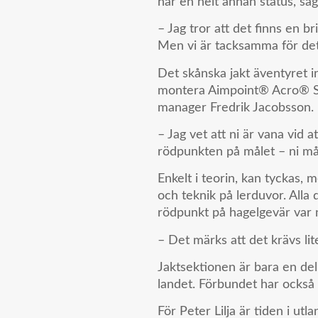
har en helt annan status, s
– Jag tror att det finns en b
Men vi är tacksamma för det
Det skånska jakt äventyret i
montera Aimpoint® Acro® S-2
manager Fredrik Jacobsson.
– Jag vet att ni är vana vid
rödpunkten på målet – ni måst
Enkelt i teorin, kan tyckas, 
och teknik på lerduvor. Alla 
rödpunkt på hagelgevär var n
– Det märks att det krävs lit
Jaktsektionen är bara en de
landet. Förbundet har också f
För Peter Lilja är tiden i utl