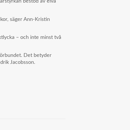
rarstyrkan bestod av elva
kor, säger Ann-Kristin
ktlycka – och inte minst två
nförbundet. Det betyder
edrik Jacobsson.