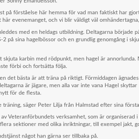
äger Sonny Emanuelsson.
rist på förståelse här hemma för vad man faktiskt har gjort
 här evenemanget, och vi blir väldigt väl omhändertagna
nleddes med en heldags utbildning. Deltagarna började på
 på sina hagelbössor och en grundlig genomgång i skjut
 att skjuta karbin med rödpunkt, men hagel är annorlunda. 
e förbi och fortsätta följa.
men det bästa är att träna på riktigt. Förmiddagen ägnades 
deltagarna är jägare, men alla var inte vana Hagel skyttar
ytt för de flesta.
e träning, säger Peter Lilja från Halmstad efter sina första
l av Veteranförbundets verksamhet, som är organiserad i 
lera sektioner med olika inriktningar, till exempel jakt, 
andstjänst något han gärna ser tillbaka på.