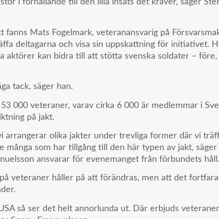
stor i förhållande till den lilla insats det kräver, säger S
t fanns Mats Fogelmark, veteranansvarig på Försvarsmakt
äffa deltagarna och visa sin uppskattning för initiativet.
 aktörer kan bidra till att stötta svenska soldater – före
äga tack, säger han.
g 53 000 veteraner, varav cirka 6 000 är medlemmar i Sv
ktning på jakt.
 vi arrangerar olika jakter under trevliga former där vi tr
nte många som har tillgång till den här typen av jakt, säg
uelsson ansvarar för evenemanget från förbundets håll
å veteraner håller på att förändras, men att det fortfara
der.
å USA så ser det helt annorlunda ut. Där erbjuds vetera