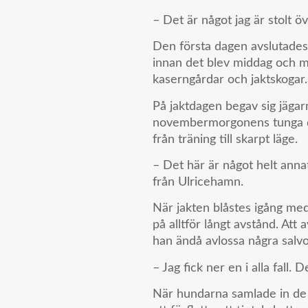
– Det är något jag är stolt ö
Den första dagen avslutade
innan det blev middag och m
kaserngårdar och jaktskogar.
På jaktdagen begav sig jägar
novembermorgonens tunga da
från träning till skarpt läge.
– Det här är något helt anna
från Ulricehamn.
När jakten blåstes igång me
på alltför långt avstånd. Att a
han ändå avlossa några salvo
– Jag fick ner en i alla fall. 
När hundarna samlade in de s