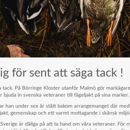
ig för sent att säga tack !
a tack. På Börringe Kloster utanför Malmö gör markägaren
r bjuda in svenska veteraner till fågeljakt på sina marker.
ar han under sex år stått bakom arrangemanget där med
jakt, gemenskap och ett varmt mottagande i skånsk miljö
 i Sverige är dåliga på att ta hand om våra veteraner. För m