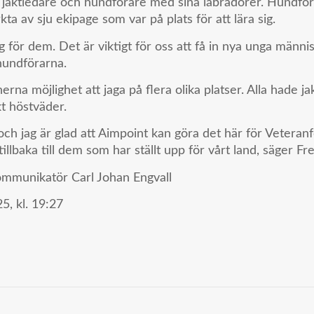
tar, jaktledare och hundförare med sina labradorer. Hundfö
kta av sju ekipage som var på plats för att lära sig.
 för dem. Det är viktigt för oss att få in nya unga männis
hundförarna.
rna möjlighet att jaga på flera olika platser. Alla hade ja
kt höstväder.
, och jag är glad att Aimpoint kan göra det här för Vetera
illbaka till dem som har ställt upp för vårt land, säger Fr
kommunikatör Carl Johan Engvall
5,
kl.
19:27