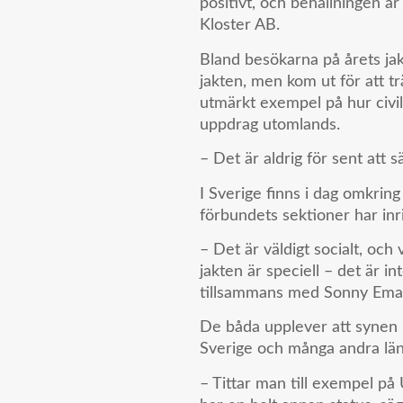
positivt, och behållningen är 
Kloster AB.
Bland besökarna på årets jak
jakten, men kom ut för att tr
utmärkt exempel på hur civila
uppdrag utomlands.
– Det är aldrig för sent att s
I Sverige finns i dag omkrin
förbundets sektioner har inri
– Det är väldigt socialt, och
jakten är speciell – det är i
tillsammans med Sonny Eman
De båda upplever att synen p
Sverige och många andra län
– Tittar man till exempel p