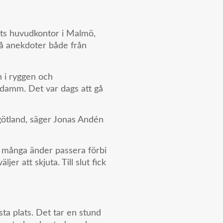
ts huvudkontor i Malmö,
på anekdoter både från
n i ryggen och
damm. Det var dags att gå
rgötland, säger Jonas Andén
e många änder passera förbi
ljer att skjuta. Till slut fick
ta plats. Det tar en stund