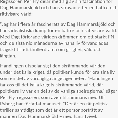
Regissören Per Fly delar med sig av sin fascination för
Dag Hammarskjöld och hans strävan efter en bättre och
rättvisare värld:
”Jag har i flera år fascinerats av Dag Hammarskjöld och
hans idealistiska kamp för en bättre och rättvisare värld.
Med Dag förlorade världen drömmen om ett starkt FN,
och de sista nio månaderna av hans liv förvandlades
tragiskt till ett thrillerdrama om girighet, våld och
längtan.”
Handlingen utspelar sig i den skrämmande världen
under det kalla kriget, då politiker kunde förlora sina liv
som en del av vardagliga angelägenheter: ”Handlingen
tar oss till det kalla krigets skrämmande värld, där
politikers liv var en del av de vanliga spelreglerna,” säger
Per Fly, regissören, som även tillsammans med Ulf
Ryberg har författat manuset. ”Det är en tät politisk
thriller samtidigt som det är ett personporträtt av
mannen Dag Hammarskjöld – med hans tvivel,