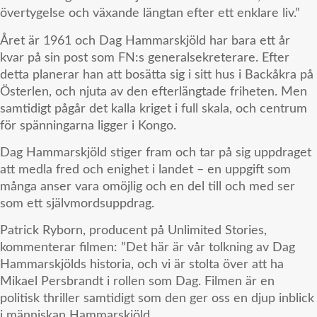
övertygelse och växande längtan efter ett enklare liv.”
Året är 1961 och Dag Hammarskjöld har bara ett år
kvar på sin post som FN:s generalsekreterare. Efter
detta planerar han att bosätta sig i sitt hus i Backåkra på
Österlen, och njuta av den efterlängtade friheten. Men
samtidigt pågår det kalla kriget i full skala, och centrum
för spänningarna ligger i Kongo.
Dag Hammarskjöld stiger fram och tar på sig uppdraget
att medla fred och enighet i landet – en uppgift som
många anser vara omöjlig och en del till och med ser
som ett självmordsuppdrag.
Patrick Ryborn, producent på Unlimited Stories,
kommenterar filmen: ”Det här är vår tolkning av Dag
Hammarskjölds historia, och vi är stolta över att ha
Mikael Persbrandt i rollen som Dag. Filmen är en
politisk thriller samtidigt som den ger oss en djup inblick
i människan Hammarskjöld.