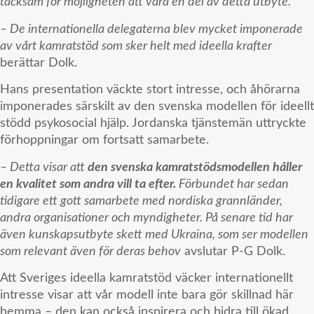
tacksam för möjligheten att vara en del av detta utbyte.
– De internationella delegaterna blev mycket imponerade
av vårt kamratstöd som sker helt med ideella krafter
berättar Dolk.
Hans presentation väckte stort intresse, och åhörarna
imponerades särskilt av den svenska modellen för ideellt
stödd psykosocial hjälp. Jordanska tjänstemän uttryckte
förhoppningar om fortsatt samarbete.
– Detta visar att
den svenska kamratstödsmodellen håller
en kvalitet som andra vill ta efter.
Förbundet har sedan
tidigare ett gott samarbete med nordiska grannländer,
andra organisationer och myndigheter. På senare tid har
även kunskapsutbyte skett med Ukraina, som ser modellen
som relevant även för deras behov
avslutar P-G Dolk.
Att Sveriges ideella kamratstöd väcker internationellt
intresse visar att vår modell inte bara gör skillnad här
hemma – den kan också inspirera och bidra till ökad