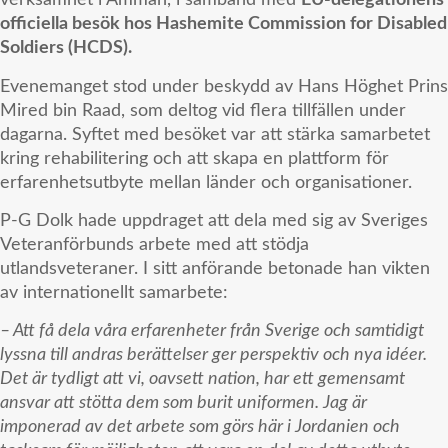
verksamhet i Amman, i samband med
EU-delegationens
officiella besök hos Hashemite Commission for Disabled
Soldiers (HCDS).
Evenemanget stod under beskydd av Hans Höghet Prins
Mired bin Raad, som deltog vid flera tillfällen under
dagarna. Syftet med besöket var att stärka samarbetet
kring rehabilitering och att skapa en plattform för
erfarenhetsutbyte mellan länder och organisationer.
P-G Dolk hade uppdraget att dela med sig av Sveriges
Veteranförbunds arbete med att stödja
utlandsveteraner. I sitt anförande betonade han vikten
av internationellt samarbete:
– Att få dela våra erfarenheter från Sverige och samtidigt
lyssna till andras berättelser ger perspektiv och nya idéer.
Det är tydligt att vi, oavsett nation, har ett gemensamt
ansvar att stötta dem som burit uniformen. Jag är
imponerad av det arbete som görs här i Jordanien och