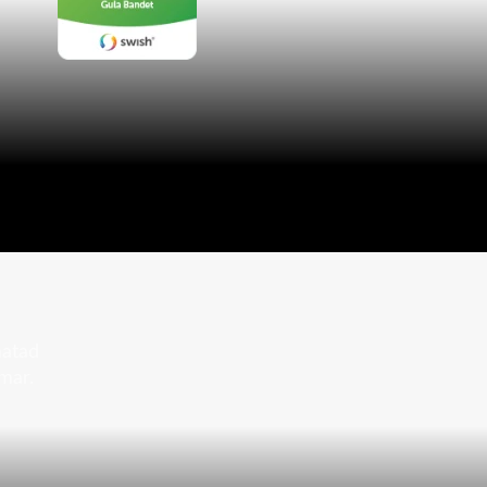
matad
mar.