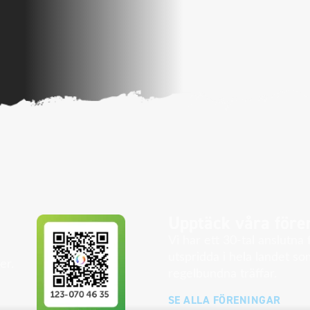
Upptäck våra före
Vi har ett 30-tal anslutna
utspridda i hela landet s
er.
regelbundna träffar.
SE ALLA FÖRENINGAR