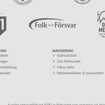
RING
NAVIGERING
edlem
Kamratstöd
ingar
Om förbundet
mstidning
Mina sidor
bandet
Minnesmärken & monument