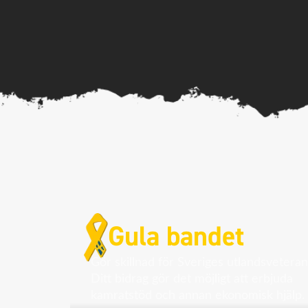
Gula bandet
Gör skillnad för Sveriges utlandsveteran
Ditt bidrag gör det möjligt att erbjuda
kamratstöd och annan ekonomisk hjälp.