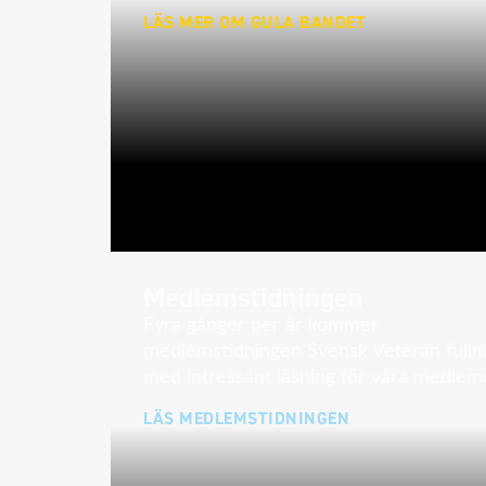
LÄS MER OM GULA BANDET
Medlemstidningen
Fyra gånger per år kommer
medlemstidningen Svensk Veteran full
med intressant läsning för våra medlem
LÄS MEDLEMSTIDNINGEN