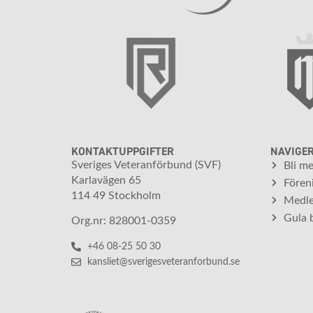
KONTAKTUPPGIFTER
NAVIGE
Sveriges Veteranförbund (SVF)
Bli m
Karlavägen 65
Fören
114 49 Stockholm
Medle
Gula 
Org.nr: 828001-0359
+46 08-25 50 30
kansliet@sverigesveteranforbund.se