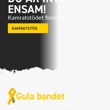
ENSAM!
Kamratstödet finns här för dig
KAMRATSTÖD
Gula bandet
Gör skillnad för Sveriges utlandsveteraner.