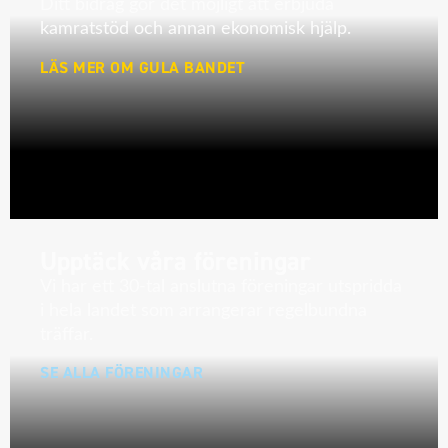
Ditt bidrag gör det möjligt att erbjuda
kamratstöd och annan ekonomisk hjälp.
LÄS MER OM GULA BANDET
Upptäck våra föreningar
Vi har ett 30-tal anslutna föreningar utspridda
i hela landet som arrangerar regelbundna
träffar.
SE ALLA FÖRENINGAR