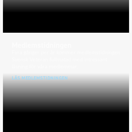
Medlemstidningen
Fyra gånger per år kommer medlemstidningen
Svensk Veteran fullmatad med intressant
läsning för våra medlemmar.
LÄS MEDLEMSTIDNINGEN