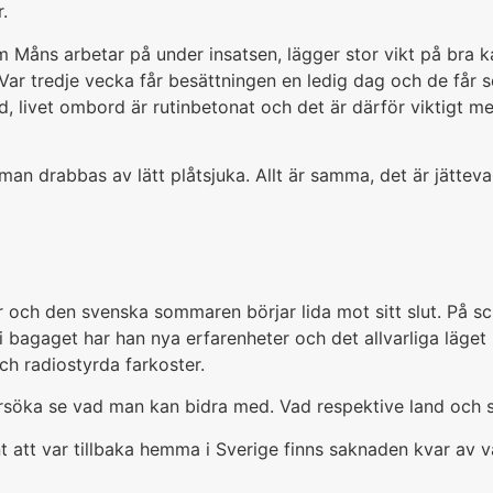
.
om Måns arbetar på under insatsen, lägger stor vikt på bra
. Var tredje vecka får besättningen en ledig dag och de få
ad, livet ombord är rutinbetonat och det är därför viktigt 
 man drabbas av lätt plåtsjuka. Allt är samma, det är jätt
r och den svenska sommaren börjar lida mot sitt slut. På sc
 i bagaget har han nya erfarenheter och det allvarliga läge
ch radiostyrda farkoster.
rsöka se vad man kan bidra med. Vad respektive land och s
nt att var tillbaka hemma i Sverige finns saknaden kvar a