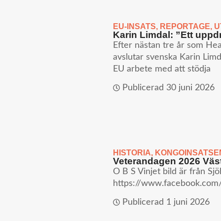
EU-INSATS
,
REPORTAGE
,
U
Karin Limdal: ”Ett uppdra
Efter nästan tre år som He
avslutar svenska Karin Limda
EU arbete med att stödja
Publicerad
30 juni 2026
HISTORIA
,
KONGOINSATSE
Veterandagen 2026 Väst
O B S Vinjet bild är från Sj
https://www.facebook.com
Publicerad
1 juni 2026