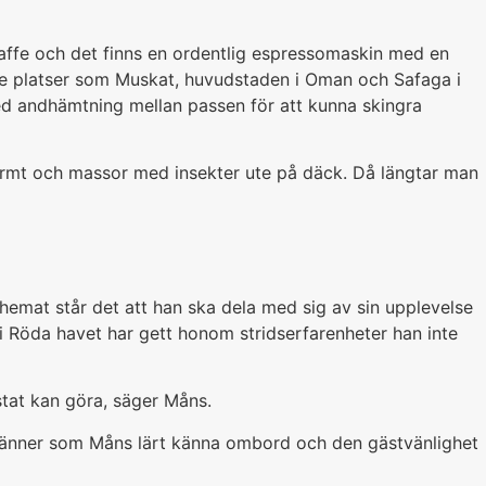
 kaffe och det finns en ordentlig espressomaskin med en
r se platser som Muskat, huvudstaden i Oman och Safaga i
med andhämtning mellan passen för att kunna skingra
evarmt och massor med insekter ute på däck. Då längtar man
hemat står det att han ska dela med sig av sin upplevelse
t i Röda havet har gett honom stridserfarenheter han inte
tat kan göra, säger Måns.
v vänner som Måns lärt känna ombord och den gästvänlighet