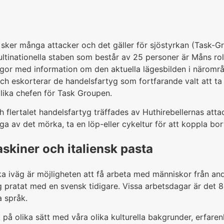
sker många attacker och det gäller för sjöstyrkan (Task-Gr
ltinationella staben som består av 25 personer är Måns rol
gor med information om den aktuella lägesbilden i närområde
 eskorterar de handelsfartyg som fortfarande valt att ta
lika chefen för Task Groupen.
lertalet handelsfartyg träffades av Huthirebellernas attac
nga av det mörka, ta en löp-eller cykeltur för att koppla bo
skiner och italiensk pasta
ka iväg är möjligheten att få arbeta med människor från an
g pratat med en svensk tidigare. Vissa arbetsdagar är det
 språk.
t på olika sätt med våra olika kulturella bakgrunder, erfar