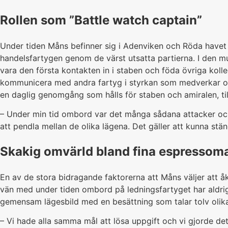
Rollen som ”Battle watch captain”
Under tiden Måns befinner sig i Adenviken och Röda havet 
handelsfartygen genom de värst utsatta partierna. I den mu
vara den första kontakten in i staben och föda övriga kolle
kommunicera med andra fartyg i styrkan som medverkar och
en daglig genomgång som hålls för staben och amiralen, til
– Under min tid ombord var det många sådana attacker och f
att pendla mellan de olika lägena. Det gäller att kunna stä
Skakig omvärld bland fina espressoma
En av de stora bidragande faktorerna att Måns väljer att å
vän med under tiden ombord på ledningsfartyget har aldri
gemensam lägesbild med en besättning som talar tolv olika
– Vi hade alla samma mål att lösa uppgift och vi gjorde de