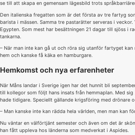
se till att skapa en gemensam lägesbild trots språkbarriärer
Den italienska fregatten som är det första av tre fartyg s
barista i mässen. Samma tre pastarätter serveras i veckor
Egypten. Som mest har besättningen 21 dagar till sjöss i r
tankarna.
– När man inte kan gå ut och röra sig utanför fartyget kan
hem och kanske få käka en hamburgare.
Hemkomst och nya erfarenheter
När Måns landar i Sverige igen har det hunnit bli septembe
till kollegor som följt hans insats från hemmaplan. Med sig
hade tidigare. Speciellt gällande krigsföring med drönare o
– Man kanske inte kan rädda hela världen, men man kan fö
Nu väntar en välförtjänt semester och även om det är skö
han fått uppleva hos länderna som medverkat i Aspides.