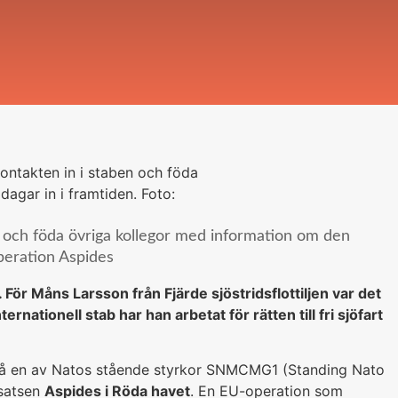
n och föda övriga kollegor med information om den
Operation Aspides
 För Måns Larsson från Fjärde sjöstridsflottiljen var det
nationell stab har han arbetat för rätten till fri sjöfart
rd på en av Natos stående styrkor SNMCMG1 (Standing Nato
nsatsen
Aspides i Röda havet
. En EU-operation som