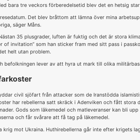
ed bara tre veckors förberedelsetid blev det en hetsig star
avresedatum. Det blev bråttom att lämna över mina arbetsuppg
öriga, säger Måns.
 Nästan 35 plusgrader, luften är fuktig och det är stora kl
r of invitation” som han sticker fram med sitt pass i passkon
 det helt utan problem.
h befolkningen lever av att hyra ut mark till olika militärb
farkoster
yddar civil sjöfart från attacker som de Iranstödda islami
ter har rebellerna satt skräck i Adenviken och fått stora del
tnader. Gods som läkemedel och matleveranser kan bli upp til
serna och får svårare att få tag på läkemedel.
a krig mot Ukraina. Huthirebellerna går inte efter krigets lag