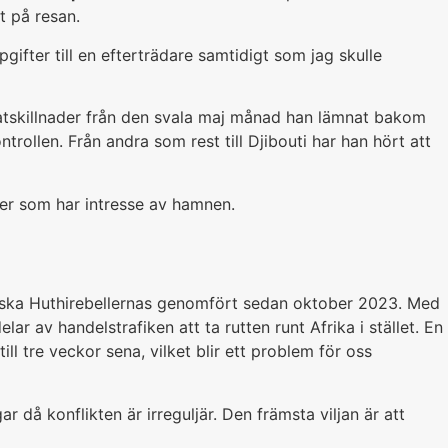
t på resan.
ifter till en efterträdare samtidigt som jag skulle
imatskillnader från den svala maj månad han lämnat bakom
trollen. Från andra som rest till Djibouti har han hört att
aser som har intresse av hamnen.
stiska Huthirebellernas genomfört sedan oktober 2023. Med
ar av handelstrafiken att ta rutten runt Afrika i stället. En
l tre veckor sena, vilket blir ett problem för oss
ar då konflikten är irreguljär. Den främsta viljan är att