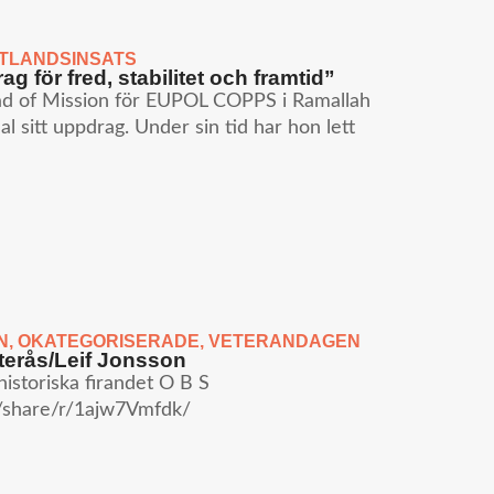
TLANDSINSATS
g för fred, stabilitet och framtid”
ad of Mission för EUPOL COPPS i Ramallah
l sitt uppdrag. Under sin tid har hon lett
N
,
OKATEGORISERADE
,
VETERANDAGEN
erås/Leif Jonsson
öhistoriska firandet O B S
/share/r/1ajw7Vmfdk/