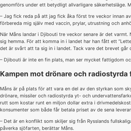
genomförs under ett betydligt allvarligare säkerhetsläge. M
– Jag fick reda på att jag fick åka först tre veckor innan 
förbereda mig själv med vaccin, prylar, utrustning och anh
När Måns landar i Djibouti tre veckor senare är det varmt.
sig hemma. För att komma in i landet har han fått ett ”Lette
det är svårt att ta sig in i landet. Tack vare det brevet går
– Djibouti är inte en fin plats, man ser mycket fattigdom oc
Kampen mot drönare och radiostyrda 
Måns är på plats för att vara en del av den styrkan som sk
drönare, missiler och radiostyrda yt- och undervattensfarkos
rutt som kostar runt en miljon dollar extra i drivmedelskos
konsumenter som både får betala priset av de sena leveran
– Det är en konflikt som skiljer sig från Rysslands fullskalig
påverka sjöfarten, berättar Måns.