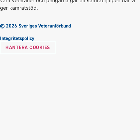
våra veteraner och pengarna går till Kamrathjälpen där vi
ger kamratstöd.
© 2026 Sveriges Veteranförbund
Integritetspolicy
HANTERA COOKIES