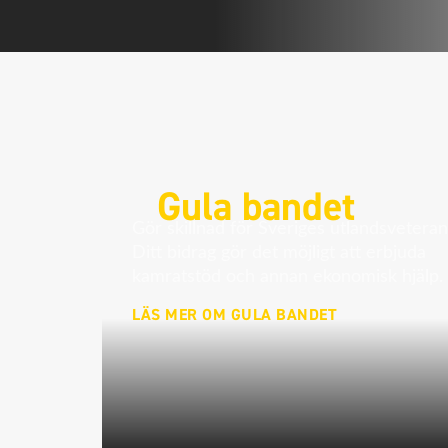
Gula bandet
Gör skillnad för Sveriges utlandsveteran
Ditt bidrag gör det möjligt att erbjuda
kamratstöd och annan ekonomisk hjälp.
LÄS MER OM GULA BANDET