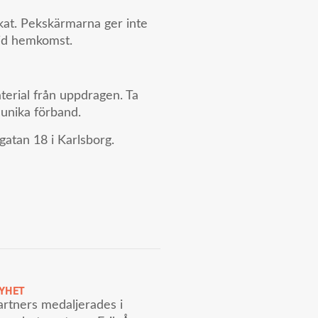
rkat. Pekskärmarna ger inte
vid hemkomst.
terial från uppdragen. Ta
 unika förband.
gatan 18 i Karlsborg.
YHET
rtners medaljerades i