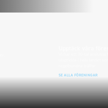
Upptäck våra före
Vi har ett 30-tal anslutna
er.
utspridda i hela landet s
regelbundna träffar.
SE ALLA FÖRENINGAR