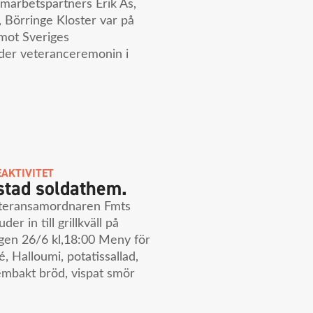
marbetspartners Erik Ås,
 Börringe Kloster var på
emot Sveriges
der veteranceremonin i
AKTIVITET
stad soldathem.
eteransamordnaren Fmts
r in till grillkväll på
gen 26/6 kl,18:00 Meny för
, Halloumi, potatissallad,
embakt bröd, vispat smör