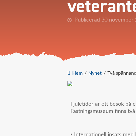
veteran
Publicerad 30 november
Hem
/
Nyhet
/
Två spännand
I juletider är ett besök på
Fästningsmuseum finns två v
▪️ Internationell insats me