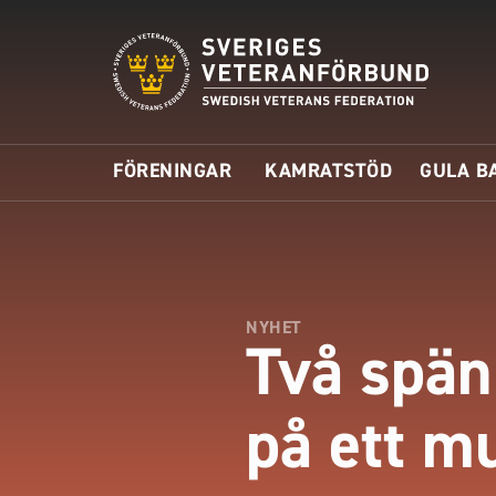
FÖRENINGAR
KAMRATSTÖD
GULA B
NYHET
Två spän
på ett 