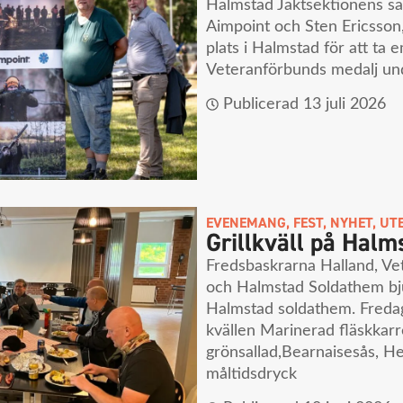
Halmstad Jaktsektionens sa
Aimpoint och Sten Ericsson,
plats i Halmstad för att ta 
Veteranförbunds medalj un
Publicerad
13 juli 2026
EVENEMANG
,
FEST
,
NYHET
,
UTE
Grillkväll på Halm
Fredsbaskrarna Halland, V
och Halmstad Soldathem bjude
Halmstad soldathem. Freda
kvällen Marinerad fläskkarré
grönsallad,Bearnaisesås, H
måltidsdryck