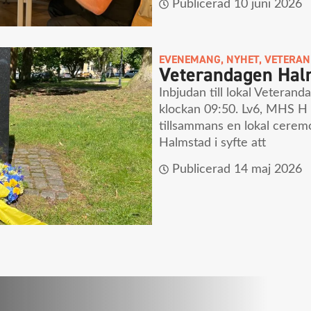
Publicerad
10 juni 2026
EVENEMANG
,
NYHET
,
VETERA
Veterandagen Hal
Inbjudan till lokal Veterand
klockan 09:50. Lv6, MHS 
tillsammans en lokal ceremo
Halmstad i syfte att
Publicerad
14 maj 2026