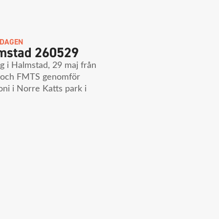
NDAGEN
mstad 260529
ag i Halmstad, 29 maj från
H och FMTS genomför
ni i Norre Katts park i