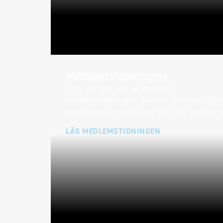
Medlemstidningen
Fyra gånger per år kommer
medlemstidningen Svensk Veteran full
med intressant läsning för våra medlem
LÄS MEDLEMSTIDNINGEN