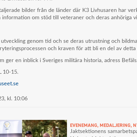
taljerade bilder från de länder där K3 Livhusaren har ve
en information om stöd till veteraner och deras anhöriga 
 utveckling genom tid och se deras utrustning och bildma
ryteringsprocessen och kraven för att bli en del av detta
ger en inblick i Sveriges militära historia, adress Befäls
 10-15.
seet.se
3,
kl.
10:06
EVENEMANG
,
MEDALJERING
,
N
Jaktsektionens samarbetspa