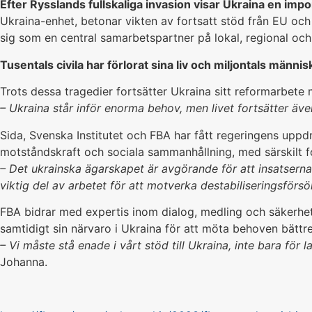
Efter Rysslands fullskaliga invasion visar Ukraina en imp
Ukraina-enhet, betonar vikten av fortsatt stöd från EU och 
sig som en central samarbetspartner på lokal, regional och 
Tusentals civila har förlorat sina liv och miljontals männis
Trots dessa tragedier fortsätter Ukraina sitt reformarbete
– Ukraina står inför enorma behov, men livet fortsätter äve
Sida, Svenska Institutet och FBA har fått regeringens upp
motståndskraft och sociala sammanhållning, med särskilt 
– Det ukrainska ägarskapet är avgörande för att insatserna 
viktig del av arbetet för att motverka destabiliseringsförsö
FBA bidrar med expertis inom dialog, medling och säkerhe
samtidigt sin närvaro i Ukraina för att möta behoven bättre o
– Vi måste stå enade i vårt stöd till Ukraina, inte bara för 
Johanna.