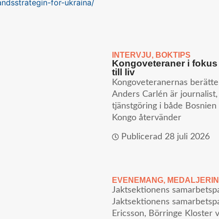
ndsstrategin-for-ukraina/
INTERVJU
,
BOKTIPS
Kongoveteraner i fokus 
till liv
Kongoveteranernas berättel
Anders Carlén är journalist
tjänstgöring i både Bosnien 
Kongo återvänder
Publicerad
28 juli 2026
EVENEMANG
,
MEDALJERI
Jaktsektionens samarbetsp
Jaktsektionens samarbetspa
Ericsson, Börringe Kloster v