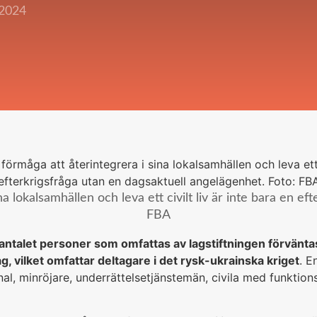
 2024
a lokalsamhällen och leva ett civilt liv är inte bara en ef
FBA
antalet personer som omfattas av lagstiftningen förväntas
g, vilket omfattar deltagare i det rysk-ukrainska kriget
. E
al, minröjare, underrättelsetjänstemän, civila med funktion