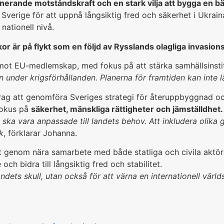
onerande motståndskraft och en stark vilja att bygga en bä
Sverige för att uppnå långsiktig fred och säkerhet i Ukraina
nationell nivå.
kor är på flykt som en följd av Rysslands olagliga invasions
 mot EU-medlemskap, med fokus på att stärka samhällsinstitu
n under krigsförhållanden. Planerna för framtiden kan inte l
drag att genomföra Sveriges strategi för återuppbyggnad oc
fokus på
säkerhet, mänskliga rättigheter och jämställdhet.
ska vara anpassade till landets behov. Att inkludera olika 
k
, förklarar Johanna.
t genom nära samarbete med både statliga och civila aktör
ch bidra till långsiktig fred och stabilitet.
landets skull, utan också för att värna en internationell vär