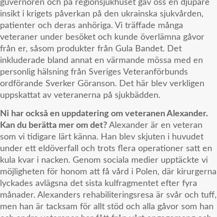
guvernören och på regionsjukhuset gav oss en djupare
insikt i krigets påverkan på den ukrainska sjukvården,
patienter och deras anhöriga. Vi träffade många
veteraner under besöket och kunde överlämna gåvor
från er, såsom produkter från Gula Bandet. Det
inkluderade bland annat en värmande mössa med en
personlig hälsning från Sveriges Veteranförbunds
ordförande Sverker Göranson. Det här blev verkligen
uppskattat av veteranerna på sjukbädden.
Ni har också en uppdatering om veteranen Alexander.
Kan du berätta mer om det?
Alexander är en veteran
som vi tidigare lärt känna. Han blev skjuten i huvudet
under ett eldöverfall och trots flera operationer satt en
kula kvar i nacken. Genom sociala medier upptäckte vi
möjligheten för honom att få vård i Polen, där kirurgerna
lyckades avlägsna det sista kulfragmentet efter fyra
månader. Alexanders rehabiliteringsresa är svår och tuff,
men han är tacksam för allt stöd och alla gåvor som han