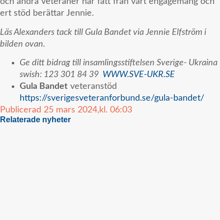
och andra veteraner har fått från vårt engagemang och
ert stöd berättar Jennie.
Läs Alexanders tack till Gula Bandet via Jennie Elfström i
bilden ovan.
Ge ditt bidrag till i
nsamlingsstiftelsen Sverige- Ukraina
swish: 123 301 84 39
WWW.SVE-UKR.SE
Gula Bandet
veteranstöd
https://sverigesveteranforbund.se/gula-bandet/
Publicerad
25 mars 2024,
kl.
06:03
Relaterade nyheter