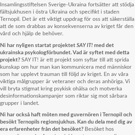
Insamlingsstiftelsen Sverige-Ukraina fortsätter att stödja
fältsjukhusen i östra Ukraina och specifikt i staden
Ternopil. Det är ett viktigt uppdrag för oss att säkerställa
att de som drabbas av konsekvenserna av kriget får den
vård och hjälp de behöver.
Ni har nyligen startat projektet
SAY IT!
med det
ukrainska psykologförbundet.
Vad är syftet med detta
projekt?
SAY IT! är ett projekt som syftar till att sprida
kunskap om hur man kan kommunicera med människor
som har upplevt trauman till följd av kriget. En av våra
viktiga målgrupper är veteraner och deras anhöriga. Vi
vill bryta stigmat kring psykisk ohälsa och motverka
desinformationskampanjer som riktar sig mot sårbara
grupper i landet.
Ni har också haft möten med guvernören i Ternopil och
besökt Ternopils regionsjukhus. Kan du dela med dig av
era erfarenheter från det besöket?
Besöket hos