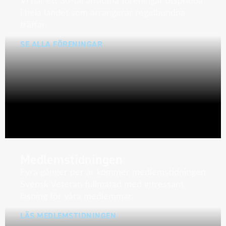
Vi har ett 30-tal anslutna föreningar utspridda
i hela landet som arrangerar regelbundna
träffar.
SE ALLA FÖRENINGAR
Medlemstidningen
Fyra gånger per år kommer medlemstidningen
Svensk Veteran fullmatad med intressant
läsning för våra medlemmar.
LÄS MEDLEMSTIDNINGEN