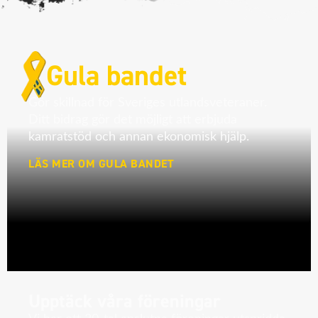
Gula bandet
Gör skillnad för Sveriges utlandsveteraner.
Ditt bidrag gör det möjligt att erbjuda
kamratstöd och annan ekonomisk hjälp.
LÄS MER OM GULA BANDET
Upptäck våra föreningar