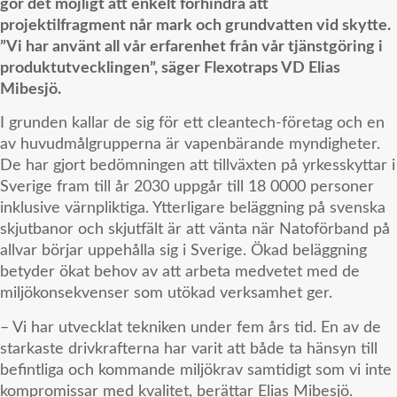
gör det möjligt att enkelt förhindra att
projektilfragment når mark och grundvatten vid skytte.
”Vi har använt all vår erfarenhet från vår tjänstgöring i
produktutvecklingen”, säger Flexotraps VD Elias
Mibesjö.
I grunden kallar de sig för ett cleantech-företag och en
av huvudmålgrupperna är vapenbärande myndigheter.
De har gjort bedömningen att tillväxten på yrkesskyttar i
Sverige fram till år 2030 uppgår till 18 0000 personer
inklusive värnpliktiga. Ytterligare beläggning på svenska
skjutbanor och skjutfält är att vänta när Natoförband på
allvar börjar uppehålla sig i Sverige. Ökad beläggning
betyder ökat behov av att arbeta medvetet med de
miljökonsekvenser som utökad verksamhet ger.
– Vi har utvecklat tekniken under fem års tid. En av de
starkaste drivkrafterna har varit att både ta hänsyn till
befintliga och kommande miljökrav samtidigt som vi inte
kompromissar med kvalitet, berättar Elias Mibesjö.