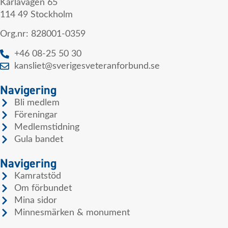
Karlavägen 65
114 49 Stockholm
Org.nr: 828001-0359
+46 08-25 50 30
kansliet@sverigesveteranforbund.se
Navigering
Bli medlem
Föreningar
Medlemstidning
Gula bandet
Navigering
Kamratstöd
Om förbundet
Mina sidor
Minnesmärken & monument