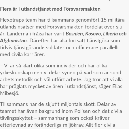
Flera år i utlandstjänst med Försvarsmakten
Flexotraps team har tillsammans genomfört 15 militära
utlandsinsatser med Försvarsmakten fördelat över sju
år. Länderna i fråga har varit
Bosnien, Kosovo, Liberia och
Afghanistan
. Därefter har alla fortsatt tjänstgöra som
tidvis tjänstgörande soldater och officerare parallellt
med civila karriärer.
– Vi är så klart olika som individer och har olika
yrkeskunskap men vi delar synen på vad som är sund
arbetsmetodik och väl utfört arbete. Jag tror att vi alla
har präglats mycket av åren i utlandstjänst, säger Elias
Mibesjö.
Tillsammans har de skjutit miljontals skott. Delar av
teamet har även bakgrund inom Polisen och det civila
tävlingsskyttet – sammanhang som också kräver
efterlevnad av föränderliga miljökrav. Allt fler civila