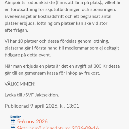
Aimpoints rödpunktsikte (finns att låna på plats)., vilket är
en förutsättning för skjututbildningen och sponsringen.
Evenemanget är kostnadsfritt och ett begränsat antal
platser erbjuds, lottning om platser kan ske vid stor
efterfrågan.
Vi har 10 platser och dessa fördelas genom lottning,
platserna går i första hand till medlemmar som ej deltagit
tidigare på detta event.
När man erbjuds en plats är det en avgift på 300 Kr dessa
.
går till en gemensam kassa för inköp av frukost
VÄLKOMMEN!
.
Lycka till /SVF Jaktsektion
Publicerad
9 april 2026,
kl.
13:01
Detaljer
5-6 nov 2026
Sista anmälningsdatum: 2026-08-16