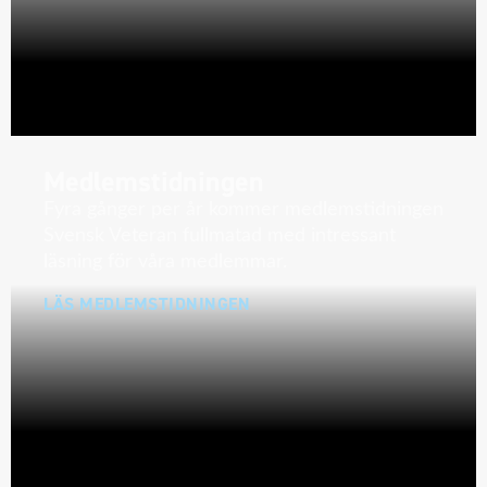
Medlemstidningen
Fyra gånger per år kommer medlemstidningen
Svensk Veteran fullmatad med intressant
läsning för våra medlemmar.
LÄS MEDLEMSTIDNINGEN