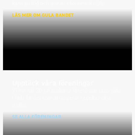
kamratstöd och annan ekonomisk hjälp.
LÄS MER OM GULA BANDET
Upptäck våra föreningar
Vi har ett 30-tal anslutna föreningar utspridda
i hela landet som arrangerar regelbundna
träffar.
SE ALLA FÖRENINGAR