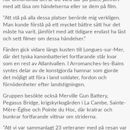
med att läsa om händelserna eller se dem på film.
”Att stå på alla dessa platser berörde mig verkligen.
Man kunde förstå på ett mycket bättre sätt hur det
måste ha varit, jämfört med att tidigare endast ha läst
och sett filmer om dessa händelser.”
Färden gick vidare längs kusten till Longues-sur-Mer,
där det tyska kanonbatteriet fortfarande står kvar
som en rest av Atlantvallen. I Arromanches-les-Bains
syntes delar av de konstgjorda hamnar som gjorde
det möjligt att föra i land soldater, fordon och
förnödenheter efter landstigningen.
Gruppen besökte också Merville Gun Battery,
Pegasus Bridge, krigskyrkogården i La Cambe, Sainte-
Mère-Église och Pointe du Hoc, där kratrar och
bunkrar fortfarande vittnar om striderna.
”Att vi var sammanlagt 23 veteraner med på resan var