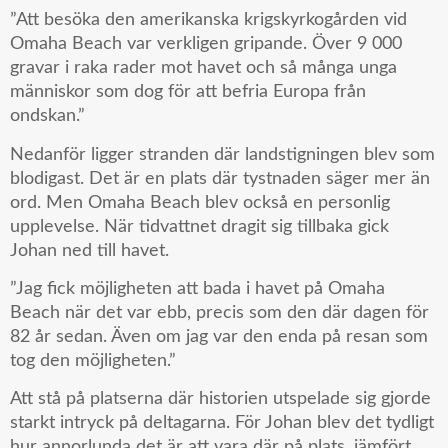
”Att besöka den amerikanska krigskyrkogården vid
Omaha Beach var verkligen gripande. Över 9 000
gravar i raka rader mot havet och så många unga
människor som dog för att befria Europa från
ondskan.”
Nedanför ligger stranden där landstigningen blev som
blodigast. Det är en plats där tystnaden säger mer än
ord. Men Omaha Beach blev också en personlig
upplevelse. När tidvattnet dragit sig tillbaka gick
Johan ned till havet.
”Jag fick möjligheten att bada i havet på Omaha
Beach när det var ebb, precis som den där dagen för
82 år sedan. Även om jag var den enda på resan som
tog den möjligheten.”
Att stå på platserna där historien utspelade sig gjorde
starkt intryck på deltagarna. För Johan blev det tydligt
hur annorlunda det är att vara där på plats, jämfört