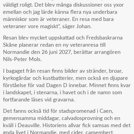
väldigt roligt. Det blev många diskussioner oss yxor
emellan och jag lärde känna flera nya underbara
människor som är veteraner. En resa med bara
veteraner vore magiskt”, säger Johan.
Resan blev mycket uppskattad och Fredsbaskrarna
Skåne planerar redan en ny veteranresa till
Normandie den 26 juni 2027, berättar arrangören
Nils-Peter Mols.
I bagaget från resan finns bilder av stränder, broar,
kyrkogårdar och kustbatterier, men också en djupare
förståelse för vad Dagen D innebar. Minnet finns kvar
i landskapet, i stenarna, i havet och i de namn som
fortfarande läses vid gravarna.
Det fanns också tid för stadspromenad i Caen,
gemensamma middagar, calvadosprovning och en
kväll i Deauville. Historiens allvar fick samsas med det
goda livet i Normandie, med cider, camembert,