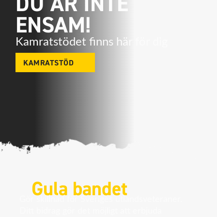
DU ÄR INTE
ENSAM!
Kamratstödet finns här för dig
KAMRATSTÖD
Gula bandet
Gör skillnad för Sveriges utlandsveteraner.
Ditt bidrag gör det möjligt att erbjuda