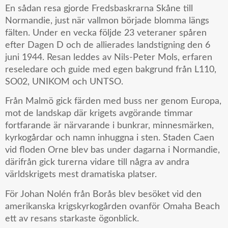
En sådan resa gjorde Fredsbaskrarna Skåne till
Normandie, just när vallmon började blomma längs
fälten. Under en vecka följde 23 veteraner spåren
efter Dagen D och de allierades landstigning den 6
juni 1944. Resan leddes av Nils-Peter Mols, erfaren
reseledare och guide med egen bakgrund från L110,
SO02, UNIKOM och UNTSO.
Från Malmö gick färden med buss ner genom Europa,
mot de landskap där krigets avgörande timmar
fortfarande är närvarande i bunkrar, minnesmärken,
kyrkogårdar och namn inhuggna i sten. Staden Caen
vid floden Orne blev bas under dagarna i Normandie,
därifrån gick turerna vidare till några av andra
världskrigets mest dramatiska platser.
För Johan Nolén från Borås blev besöket vid den
amerikanska krigskyrkogården ovanför Omaha Beach
ett av resans starkaste ögonblick.