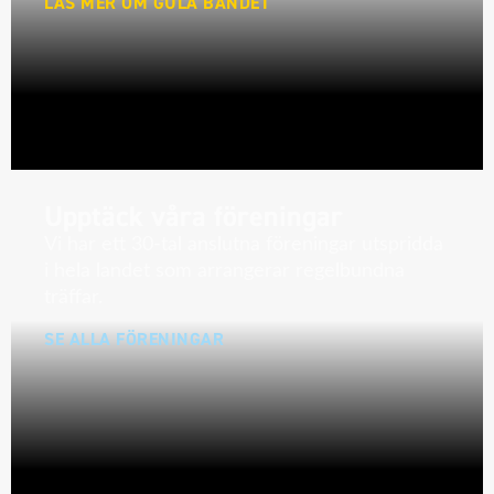
LÄS MER OM GULA BANDET
Upptäck våra föreningar
Vi har ett 30-tal anslutna föreningar utspridda
i hela landet som arrangerar regelbundna
träffar.
SE ALLA FÖRENINGAR