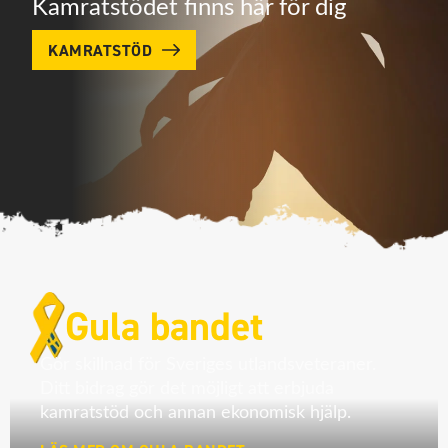
Kamratstödet finns här för dig
KAMRATSTÖD
Gula bandet
Gör skillnad för Sveriges utlandsveteraner.
Ditt bidrag gör det möjligt att erbjuda
kamratstöd och annan ekonomisk hjälp.