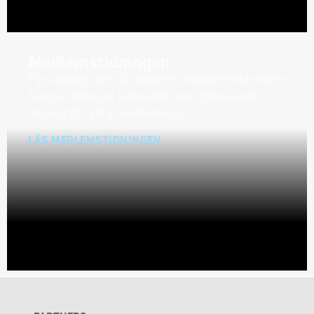
Medlemstidningen
Fyra gånger per år kommer medlemstidningen
Svensk Veteran fullmatad med intressant
läsning för våra medlemmar.
LÄS MEDLEMSTIDNINGEN