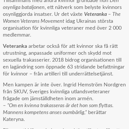
Tillsammans med andra kvinnor grundade hon
Den
osynliga bataljonen
, ett nätverk som belyste kvinnors
osynliggjorda insatser. Ur det växte
Veteranka
–
The
Women Veterans Movement
idag Ukrainas största
organisation för kvinnliga veteraner med över 2 000
medlemmar.
Veteranka
arbetar också för att kvinnor ska få rätt
utrustning, anpassade uniformer och skydd mot
sexuella trakasserier. 2018 bidrog organisationen till
en lagändring som öppnade 63 stridande befattningar
för kvinnor – från artilleri till underrättelsetjänst.
Men kampen är inte över. Ingrid Hemström Nordgren
från SKUV, Sveriges kvinnliga utlandsveteraner
frågade om jämställdheten inom armén.
–
”Om en kvinna trakasseras är det hon som flyttas.
Mannens kompetens anses oumbärlig,”
berättar
Kateryna.