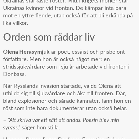
Ukrainas starkaste röster. Mitt i krigets mörker står
Ukrainas kvinnor vid fronten. De kämpar inte bara
mot en yttre fiende, utan också för att bli erkända på
lika villkor.
Orden som räddar liv
Olena Herasymjuk
är poet, essäist och prisbelönt
författare. Men hon är också något mer: en
stridssjukvårdare som i sju år arbetade vid fronten i
Donbass.
När Rysslands invasion startade, valde Olena att
utbilda sig till sjukvårdare och åka till fronten. Där,
bland explosioner och sårade kamrater, fann hon en
röst som inte bara dokumenterar utan också helar.
–
”Att skriva var ett sätt att andas. Poesin blev min
syrgas,”
säger hon stilla.