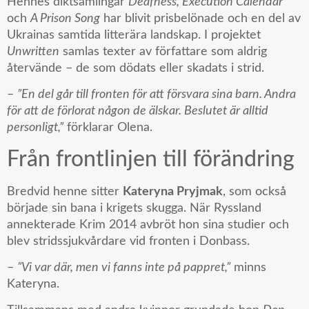
Hennes diktsamlingar
Deafness, Execution Calendar
och
A Prison Song
har blivit prisbelönade och en del av
Ukrainas samtida litterära landskap. I projektet
Unwritten
samlas texter av författare som aldrig
återvände – de som dödats eller skadats i strid.
–
”En del går till fronten för att försvara sina barn. Andra
för att de förlorat någon de älskar. Beslutet är alltid
personligt,”
förklarar Olena.
Från frontlinjen till förändring
Bredvid henne sitter
Kateryna Pryjmak
, som också
började sin bana i krigets skugga. När Ryssland
annekterade Krim 2014 avbröt hon sina studier och
blev stridssjukvårdare vid fronten i Donbass.
–
”Vi var där, men vi fanns inte på pappret,”
minns
Kateryna.