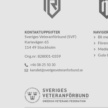
KONTAKTUPPGIFTER
NAVIGE
Sveriges Veteranförbund (SVF)
Bli m
Karlavägen 65
Fören
114 49 Stockholm
Medle
Gula 
Org.nr: 828001-0359
+46 08-25 50 30
kansliet@sverigesveteranforbund.se