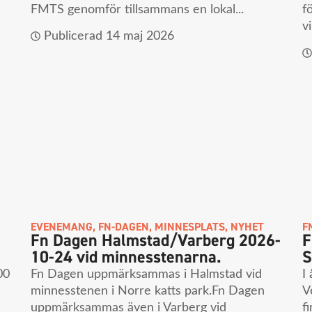
FMTS genomför tillsammans en lokal...
f
vi
Publicerad
14 maj 2026
EVENEMANG
,
FN-DAGEN
,
MINNESPLATS
,
NYHET
F
Fn Dagen Halmstad/Varberg 2026-
F
10-24 vid minnesstenarna.
S
00
Fn Dagen uppmärksammas i Halmstad vid
I
minnesstenen i Norre katts park.Fn Dagen
V
uppmärksammas även i Varberg vid
f