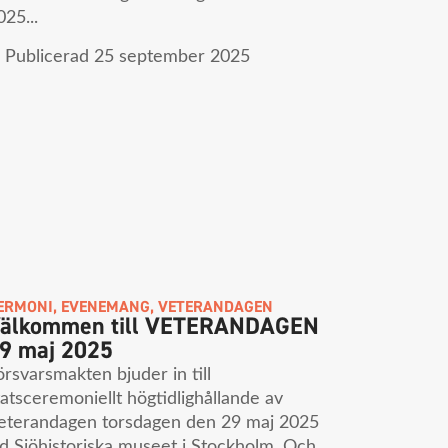
025...
Publicerad
25 september 2025
ERMONI
,
EVENEMANG
,
VETERANDAGEN
älkommen till VETERANDAGEN
9 maj 2025
örsvarsmakten bjuder in till
tatsceremoniellt högtidlighållande av
eterandagen torsdagen den 29 maj 2025
id Sjöhistoriska museet i Stockholm. Och