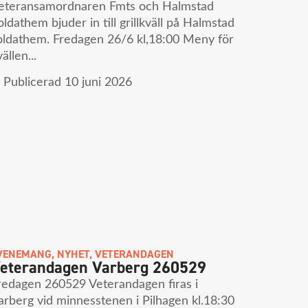
eteransamordnaren Fmts och Halmstad
oldathem bjuder in till grillkväll på Halmstad
oldathem. Fredagen 26/6 kl,18:00 Meny för
ällen...
Publicerad
10 juni 2026
VENEMANG
,
NYHET
,
VETERANDAGEN
eterandagen Varberg 260529
redagen 260529 Veterandagen firas i
arberg vid minnesstenen i Pilhagen kl.18:30