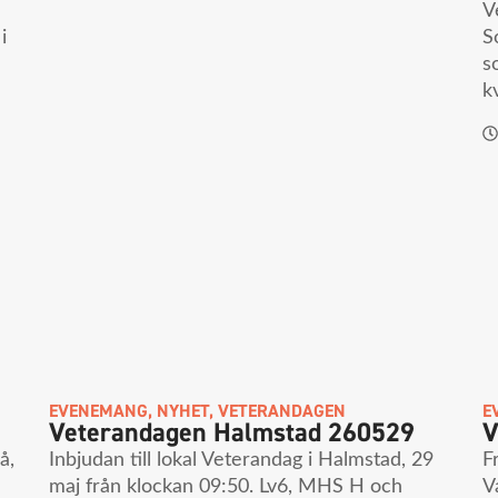
V
i
S
s
kv
EVENEMANG
,
NYHET
,
VETERANDAGEN
E
Veterandagen Halmstad 260529
V
å,
Inbjudan till lokal Veterandag i Halmstad, 29
F
maj från klockan 09:50. Lv6, MHS H och
V