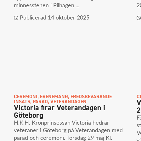
minnesstenen i Pilhagen....
2
Publicerad
14 oktober 2025
CEREMONI
,
EVENEMANG
,
FREDSBEVARANDE
C
V
INSATS
,
PARAD
,
VETERANDAGEN
Victoria firar Veterandagen i
2
Göteborg
F
H.K.H. Kronprinsessan Victoria hedrar
s
veteraner i Göteborg på Veterandagen med
V
parad och ceremoni. Torsdag 29 maj Kl.
v