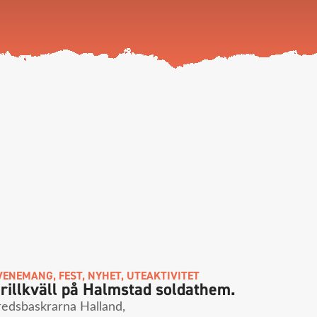
VENEMANG
,
FEST
,
NYHET
,
UTEAKTIVITET
rillkväll på Halmstad soldathem.
redsbaskrarna Halland,