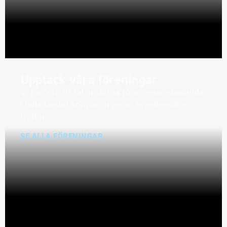
Upptäck våra föreningar
Vi har ett 30-tal anslutna föreningar utspridda
i hela landet som arrangerar regelbundna
träffar.
SE ALLA FÖRENINGAR