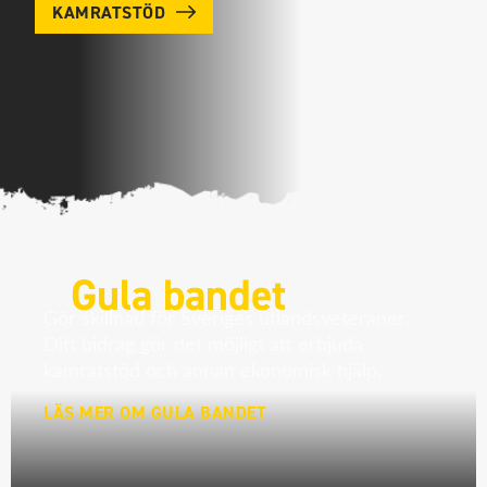
KAMRATSTÖD
Gula bandet
Gör skillnad för Sveriges utlandsveteraner.
Ditt bidrag gör det möjligt att erbjuda
kamratstöd och annan ekonomisk hjälp.
LÄS MER OM GULA BANDET