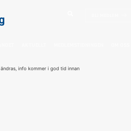
g
BLI MEDLEM
ANDET
AKTUELLT
MEDLEMSTIDNINGEN
OM OSS
 ändras, info kommer i god tid innan