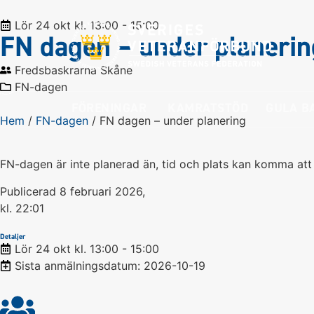
Lör 24 okt kl. 13:00 - 15:00
FN dagen – under planerin
Fredsbaskrarna Skåne
FN-dagen
FÖRENINGAR
KAMRATSTÖD
GULA B
Hem
/
FN-dagen
/
FN dagen – under planering
FN-dagen är inte planerad än, tid och plats kan komma att
Publicerad
8 februari 2026,
kl.
22:01
Detaljer
Lör 24 okt kl. 13:00 - 15:00
Sista anmälningsdatum: 2026-10-19