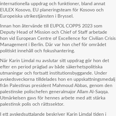
internationella uppdrag och funktioner, bland annat
EULEX Kosovo, EU planeringsteam för Kosovo och
Europeiska utrikestjänsten i Bryssel.
Innan hon återvände till EUPOL COPPS 2023 som
Deputy Head of Mission och Chief of Staff arbetade
hon vid European Centre of Excellence for Civilian Crisis
Management i Berlin. Där var hon chef för området
politiskt innehåll och fokushantering.
När Karin Limdal nu avslutar sitt uppdrag gör hon det
efter en period präglad av både säkerhetspolitiska
utmaningar och fortsatt institutionsbyggande. Under
avskedsveckorna tilldelades hon en uppskattningsmedalj
från Palestinas president Mahmoud Abbas, genom den
palestinske polischefen generalmajor Allam Al-Saqqa.
Utmärkelsen gavs för hennes arbete med att stärka
palestinsk polis och rättssektor.
I ett avskedsuttalande beskriver Karin Limdal tiden i