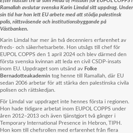
Efter nästan tre år som Head of Mission för EUPOL COPPS i
Ramallah avslutar svenska Karin Limdal sitt uppdrag. Under
sin tid har hon lett EU arbete med att stödja palestinsk
polis, rättsväsende och institutionsbyggande på
Västbanken.
Karin Limdal har mer än två decenniers erfarenhet av
freds- och säkerhetsarbete. Hon utsågs till chef för
EUPOL COPPS den 1 april 2024 och blev därmed den
första svenska kvinnan att leda en civil CSDP-insats
inom EU. Uppdraget som utsänd av
Folke
Bernadotteakademin
tog henne till Ramallah, där EU
sedan 2006 arbetar för att stärka den palestinska civila
polisen och rättskedjan.
För Limdal var uppdraget inte hennes första i regionen.
Hon hade tidigare arbetat inom EUPOL COPPS under
åren 2012–2013 och även tjänstgjort två gånger i
Temporary International Presence in Hebron, TIPH.
Hon kom till chefsrollen med erfarenhet från flera