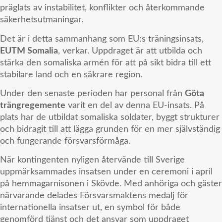
präglats av instabilitet, konflikter och återkommande
säkerhetsutmaningar.
Det är i detta sammanhang som EU:s träningsinsats,
EUTM Somalia
, verkar. Uppdraget är att utbilda och
stärka den somaliska armén för att på sikt bidra till ett
stabilare land och en säkrare region.
Under den senaste perioden har personal från
Göta
trängregemente
varit en del av denna EU-insats. På
plats har de utbildat somaliska soldater, byggt strukturer
och bidragit till att lägga grunden för en mer självständig
och fungerande försvarsförmåga.
När kontingenten nyligen återvände till Sverige
uppmärksammades insatsen under en ceremoni i april
på hemmagarnisonen i Skövde. Med anhöriga och gäster
närvarande delades Försvarsmaktens medalj för
internationella insatser ut, en symbol för både
genomförd tjänst och det ansvar som uppdraget