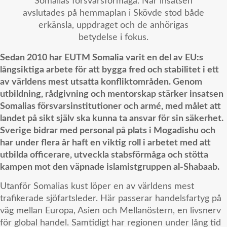
Somalias försvarsförmåga. När insatsen
avslutades på hemmaplan i Skövde stod både
erkänsla, uppdraget och de anhörigas
betydelse i fokus.
Sedan 2010 har EUTM Somalia varit en del av EU:s
långsiktiga arbete för att bygga fred och stabilitet i ett
av världens mest utsatta konfliktområden. Genom
utbildning, rådgivning och mentorskap stärker insatsen
Somalias försvarsinstitutioner och armé, med målet att
landet på sikt själv ska kunna ta ansvar för sin säkerhet.
Sverige bidrar med personal på plats i Mogadishu och
har under flera år haft en viktig roll i arbetet med att
utbilda officerare, utveckla stabsförmåga och stötta
kampen mot den väpnade islamistgruppen al-Shabaab.
Utanför Somalias kust löper en av världens mest
trafikerade sjöfartsleder. Här passerar handelsfartyg på
väg mellan Europa, Asien och Mellanöstern, en livsnerv
för global handel. Samtidigt har regionen under lång tid