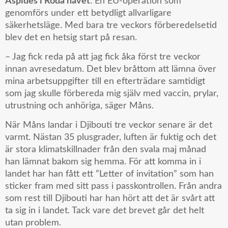
Aspides i Röda havet
. En EU-operation som
genomförs under ett betydligt allvarligare
säkerhetsläge. Med bara tre veckors förberedelsetid
blev det en hetsig start på resan.
– Jag fick reda på att jag fick åka först tre veckor
innan avresedatum. Det blev bråttom att lämna över
mina arbetsuppgifter till en efterträdare samtidigt
som jag skulle förbereda mig själv med vaccin, prylar,
utrustning och anhöriga, säger Måns.
När Måns landar i Djibouti tre veckor senare är det
varmt. Nästan 35 plusgrader, luften är fuktig och det
är stora klimatskillnader från den svala maj månad
han lämnat bakom sig hemma. För att komma in i
landet har han fått ett ”Letter of invitation” som han
sticker fram med sitt pass i passkontrollen. Från andra
som rest till Djibouti har han hört att det är svårt att
ta sig in i landet. Tack vare det brevet går det helt
utan problem.