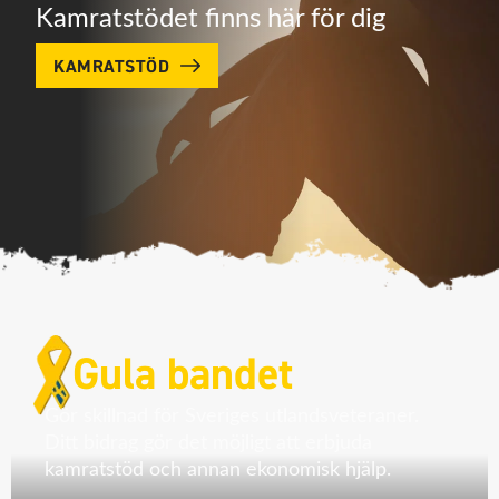
Kamratstödet finns här för dig
KAMRATSTÖD
Gula bandet
Gör skillnad för Sveriges utlandsveteraner.
Ditt bidrag gör det möjligt att erbjuda
kamratstöd och annan ekonomisk hjälp.