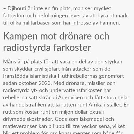
– Djibouti är inte en fin plats, man ser mycket
fattigdom och befolkningen lever av att hyra ut mark
till olika militärbaser som har intresse av hamnen.
Kampen mot drönare och
radiostyrda farkoster
Måns är på plats för att vara en del av den styrkan
som skyddar civil sjöfart från attacker som de
Iranstödda islamistiska Huthirebellernas genomfört
sedan oktober 2023. Med drönare, missiler och
radiostyrda yt- och undervattensfarkoster har
rebellerna satt skräck i Adenviken och fått stora delar
av handelstrafiken att ta rutten runt Afrika i stället. En
rutt som kostar runt en miljon dollar extra i
drivmedelskostnader. Gods som läkemedel och
matleveranser kan bli upp till tre veckor sena, vilket
blir ett problem för oss konsumenter som både får