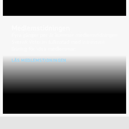
Medlemstidningen
Fyra gånger per år kommer medlemstidningen
Svensk Veteran fullmatad med intressant
läsning för våra medlemmar.
LÄS MEDLEMSTIDNINGEN