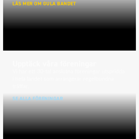
LÄS MER OM GULA BANDET
Upptäck våra föreningar
Vi har ett 30-tal anslutna föreningar utspridda
i hela landet som arrangerar regelbundna
träffar.
SE ALLA FÖRENINGAR