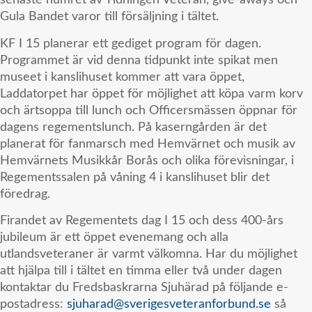
senaste numret av Tidningen Veteran, give-aways och
Gula Bandet varor till försäljning i tältet.
KF I 15 planerar ett gediget program för dagen.
Programmet är vid denna tidpunkt inte spikat men
museet i kanslihuset kommer att vara öppet,
Laddatorpet har öppet för möjlighet att köpa varm korv
och ärtsoppa till lunch och Officersmässen öppnar för
dagens regementslunch. På kaserngården är det
planerat för fanmarsch med Hemvärnet och musik av
Hemvärnets Musikkår Borås och olika förevisningar, i
Regementssalen på våning 4 i kanslihuset blir det
föredrag.
Firandet av Regementets dag I 15 och dess 400-års
jubileum är ett öppet evenemang och alla
utlandsveteraner är varmt välkomna. Har du möjlighet
att hjälpa till i tältet en timma eller två under dagen
kontaktar du Fredsbaskrarna Sjuhärad på följande e-
postadress:
sjuharad@sverigesveteranforbund.se
så