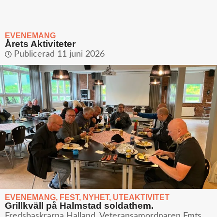
EVENEMANG
Årets Aktiviteter
Publicerad
11 juni 2026
EVENEMANG
,
FEST
,
NYHET
,
UTEAKTIVITET
Grillkväll på Halmstad soldathem.
Fredsbaskrarna Halland, Veteransamordnaren Fmts