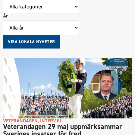
År
VISA LOKALA NYHETER
VETERANDAGEN
,
INTERVJU
Veterandagen 29 maj uppmärksammar
Sveriges insatser för fred