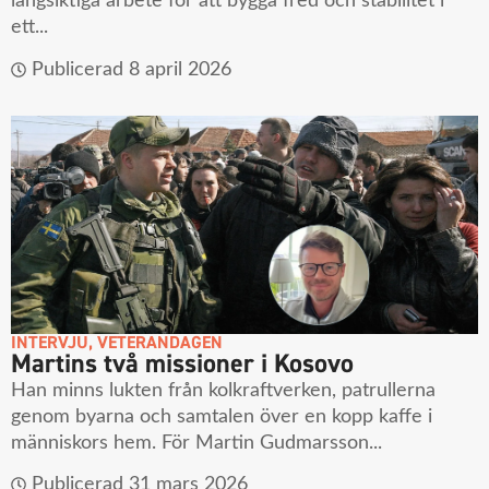
långsiktiga arbete för att bygga fred och stabilitet i
ett...
Publicerad
8 april 2026
INTERVJU
,
VETERANDAGEN
Martins två missioner i Kosovo
Han minns lukten från kolkraftverken, patrullerna
genom byarna och samtalen över en kopp kaffe i
människors hem. För Martin Gudmarsson...
Publicerad
31 mars 2026